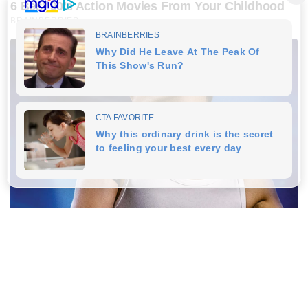
6 Best 90’s Action Movies From Your Childhood
BRAINBERRIES
Top 8 Movies Based On Real Life. You Have To
Watch Them!
BRAINBERRIES