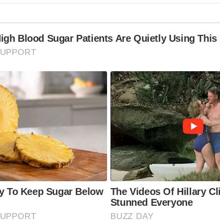
gh Blood Sugar Patients Are Quietly Using This 
SUPPORT
ly To Keep Sugar Below
The Videos Of Hillary Cl
Stunned Everyone
SUPPORT
BUZZ DAY