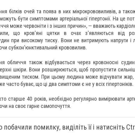
ння білків очей та поява в них мікрокрововиливів, а тако
можуть бути симптомами артеріальної гіпертонії. На це по
иччя може червоніти і з інших причин», — вважають кардіол
чили, що кров'яні цятки в очах з'являються від ро
дин при високому тиску. Вони не витримують напруги і 
ючи субкон'юнктивальний крововилив.
ня обличчя також відбувається через кровоносні судин
ерхні шкіри. Вони розширюються, щоб пропустити сильніши
двищеним тиском. При цьому людина може відчувати жар,
е часто буває, що ці два симптоми є не у всіх гіпертоніків.
 хто старше 40 років, необхідно регулярно вимірювати арт
ючи на своє гарне самопочуття.
 побачили помилку, виділіть її і натисніть Ctrl