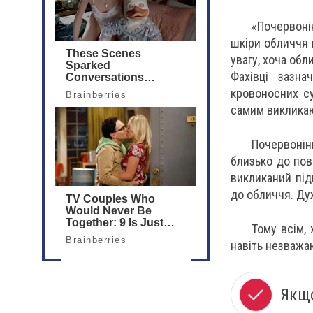
«Почервоні
шкіри обличчя 
увагу, хоча обл
Фахівці зазна
кровоносних су
самим виклика
Почервонін
близько до пов
викликаний пі
до обличчя. Дуж
Тому всім,
навіть незважа
Якщо