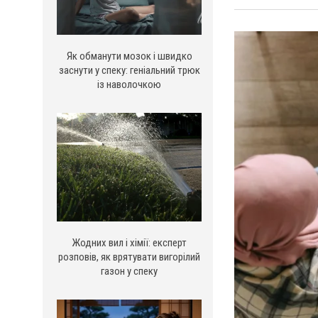
Як обманути мозок і швидко
заснути у спеку: геніальний трюк
із наволочкою
Жодних вил і хімії: експерт
розповів, як врятувати вигорілий
газон у спеку