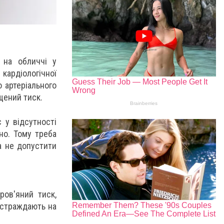
 на обличчі у
кардіологічної
о артеріального
ищений тиск.
 у відсутності
но. Тому треба
а не допустити
ров'яний тиск,
і страждають на