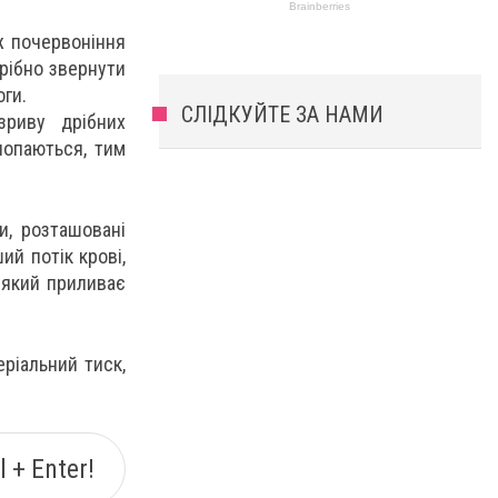
ж почервоніння
трібно звернути
оги.
СЛІДКУЙТЕ ЗА НАМИ
зриву дрібних
лопаються, тим
и, розташовані
й потік крові,
 який приливає
еріальний тиск,
 + Enter!