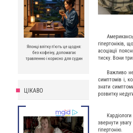
Американс
гіпертоніків, 
Японці влітку п’ють це щодня:
асоціації пояс
без кофеїну, допомагає
тиску. Вони тр
травленню і корисно для судин
Важливо не
симптомів і, к
знати симптоми
ЦІКАВО
розвитку недуг
Кардіологи
звернути увагу
гіпертонію.