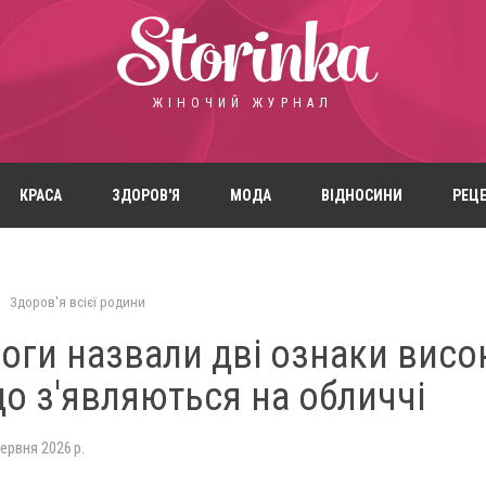
Storinka
ЖІНОЧИЙ ЖУРНАЛ
КРАСА
ЗДОРОВ'Я
МОДА
ВІДНОСИНИ
РЕЦ
Здоров'я всієї родини
оги назвали дві ознаки висо
що з'являються на обличчі
червня 2026 р.