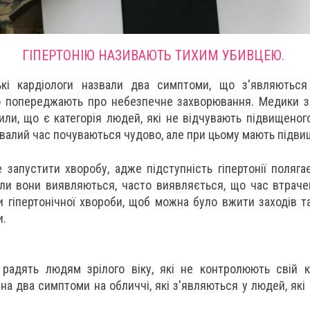
ГІПЕРТОНІЮ НАЗИВАЮТЬ ТИХИМ УБИВЦЕЮ.
ькі кардіологи назвали два симптоми, що з'являються
що попереджають про небезпечне захворювання. Медики з 
нили, що є категорія людей, які не відчувають підвищеног
ивалий час почуваються чудово, але при цьому мають підв
 запустити хворобу, адже підступність гіпертонії полягає
оли вони виявляються, часто виявляється, що час втраче
 гіпертонічної хвороби, щоб можна було вжити заходів т
и.
 радять людям зрілого віку, які не контролюють свій к
 на два симптоми на обличчі, які з'являються у людей, як