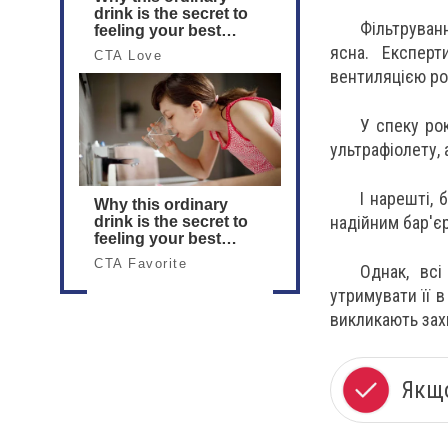
Фільтруван
ясна. Експер
вентиляцією р
У спеку ро
ультрафіолету, а
І нарешті,
надійним бар'єр
Однак, всі
утримувати її 
викликають за
Якщо