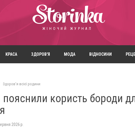
Storinka
ЖІНОЧИЙ ЖУРНАЛ
КРАСА
ЗДОРОВ'Я
МОДА
ВІДНОСИНИ
РЕЦ
Здоров'я всієї родини
 пояснили користь бороди д
'я
червня 2026 р.