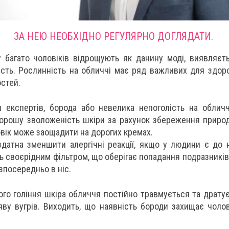
ЗА НЕЮ НЕОБХІДНО РЕГУЛЯРНО ДОГЛЯДАТИ.
у багато чоловіків відрощують як данину моді, виявляєт
сть. Рослинність на обличчі має ряд важливих для здоров
остей.
 експертів, борода або невелика непоголість на облич
орошу зволоженість шкіри за рахунок збереження природ
вік може заощадити на дорогих кремах.
датна зменшити алергічні реакції, якщо у людини є до н
 своєрідним фільтром, що оберігає попадання подразників 
зпосередньо в ніс.
ого гоління шкіра обличчя постійно травмується та драту
ву вугрів. Виходить, що наявність бороди захищає чолов