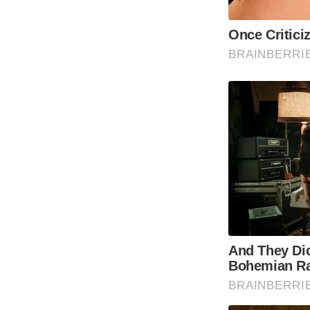
Once Critici
BRAINBERRI
And They Di
Bohemian R
BRAINBERRI