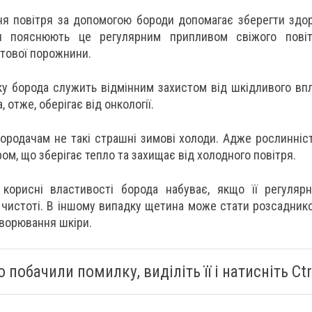
ня повітря за допомогою бороди допомагає зберегти здо
ти пояснюють це регулярним припливом свіжого пові
отової порожнини.
ку борода служить відмінним захистом від шкідливого вп
, отже, оберігає від онкології.
 бородачам не такі страшні зимові холоди. Адже рослинніс
ом, що зберігає тепло та захищає від холодного повітря.
 корисні властивості борода набуває, якщо її регуляр
в чистоті. В іншому випадку щетина може стати розсаднико
хворювання шкіри.
 побачили помилку, виділіть її і натисніть Ctrl