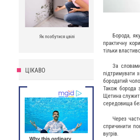
Борода, як
Як позбутися цвілі
практичну кори
тільки властив
За словами
ЦІКАВО
підтримувати х
бородатий чоло
Також борода з
Щетина служить
середовища бе
Через част
спричинити поя
вугрів.