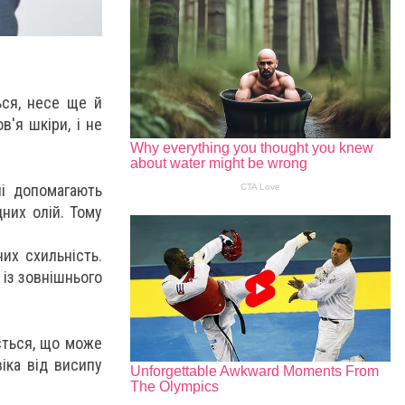
ься, несе ще й
'я шкіри, і не
чі допомагають
них олій. Тому
их схильність.
із зовнішнього
ється, що може
іка від висипу