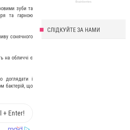
ровими зуби та
тря та гарною
СЛІДКУЙТЕ ЗА НАМИ
ливу сонячного
ть на обличчі є
но доглядати і
м бактерій, що
 + Enter!