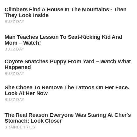
Climbers Find A House In The Mountains - Then
They Look Inside
BUZZ DAY
Man Teaches Lesson To Seat-Kicking Kid And
Mom – Watch!
BUZZ DAY
Coyote Snatches Puppy From Yard – Watch What
Happened
BUZZ DAY
She Chose To Remove The Tattoos On Her Face.
Look At Her Now
BUZZ DAY
The Real Reason Everyone Was Staring At Cher's
Stomach: Look Closer
BRAINBERRIES