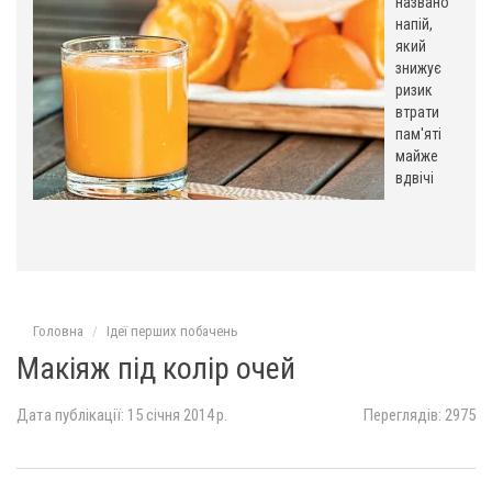
:
названо
напій,
який
знижує
ризик
втрати
пам'яті
майже
вдвічі
Головна
Ідеї ​​перших побачень
Макіяж під колір очей
Дата публікації: 15 січня 2014 р.
Переглядів: 2975