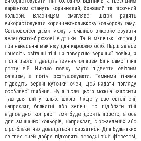
використовувати тіні холодних відтінків, а ідеальним
варіантом стануть коричневий, бежевий та пісочний
кольори. Власницям смаглявої шкіри радять
використовувати коричнево-оливкову кольорову гаму.
Світловолосі дами можуть сміливо використовувати
зеленувато-бірюзові відтінки. Та й маленькі хитрощі
при нанесенні макіяжу для карооких осіб. Перш за все
нанесіть світліші тіні на поверхню верхньої повіки, а
після цього підведіть темним олівцем біля самої лінії
росту вій. Нижню повіку варто підвести світлим
олівцем, а потім розтушовувати. Темними тінями
підведіть верхні куточки очей, щоб надати погляду
особливої ​​глибини. Ну а після цього можна наносити
туш для вій у кілька шарів. Якщо у вас світлі очі,
наприклад блакитні або зелені, то підібрати тіні
відповідної колірної гами буде досить просто, а ось
для змішаних кольорів, наприклад, сіро-зелених або
сіро-блакитних доведеться повозитися. Для будь-яких
світлих очей добре підходять холодні тіні: фіолетові,