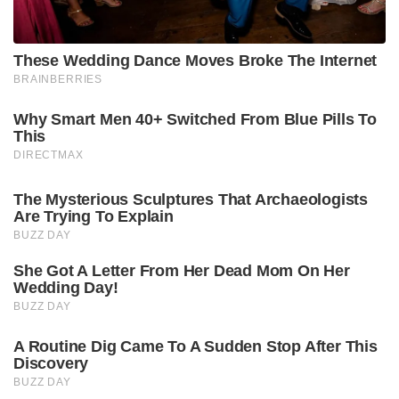
These Wedding Dance Moves Broke The Internet
BRAINBERRIES
Why Smart Men 40+ Switched From Blue Pills To
This
DIRECTMAX
The Mysterious Sculptures That Archaeologists
Are Trying To Explain
BUZZ DAY
She Got A Letter From Her Dead Mom On Her
Wedding Day!
BUZZ DAY
A Routine Dig Came To A Sudden Stop After This
Discovery
BUZZ DAY