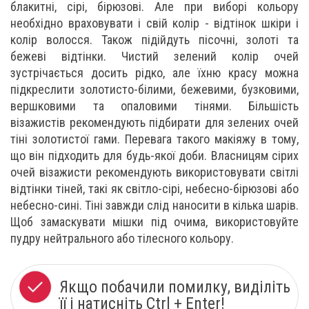
блакитні, сірі, бірюзові. Але при виборі кольору
необхідно враховувати і свій колір - відтінок шкіри і
колір волосся. Також підійдуть пісочні, золоті та
бежеві відтінки. Чистий зелений колір очей
зустрічається досить рідко, але їхню красу можна
підкреслити золотисто-білими, бежевими, бузковими,
вершковими та опаловими тінями. Більшість
візажистів рекомендують підбирати для зелених очей
тіні золотистої гами. Перевага такого макіяжу в тому,
що він підходить для будь-якої доби. Власницям сірих
очей візажисти рекомендують використовувати світлі
відтінки тіней, такі як світло-сірі, небесно-бірюзові або
небесно-сині. Тіні завжди слід наносити в кілька шарів.
Щоб замаскувати мішки під очима, використовуйте
пудру нейтрального або тілесного кольору.
Якщо побачили помилку, виділіть
її і натисніть Ctrl + Enter!