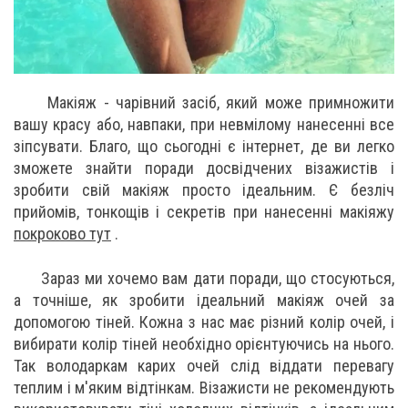
Макіяж - чарівний засіб, який може примножити
вашу красу або, навпаки, при невмілому нанесенні все
зіпсувати. Благо, що сьогодні є інтернет, де ви легко
зможете знайти поради досвідчених візажистів і
зробити свій макіяж просто ідеальним. Є безліч
прийомів, тонкощів і секретів при нанесенні макіяжу
покроково тут
.
Зараз ми хочемо вам дати поради, що стосуються,
а точніше, як зробити ідеальний макіяж очей за
допомогою тіней. Кожна з нас має різний колір очей, і
вибирати колір тіней необхідно орієнтуючись на нього.
Так володаркам карих очей слід віддати перевагу
теплим і м'яким відтінкам. Візажисти не рекомендують