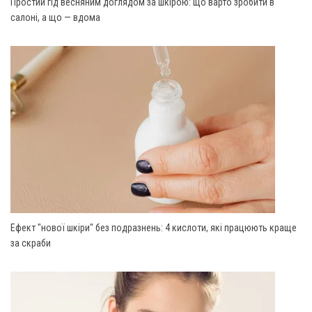
Простий гід весняним доглядом за шкірою: що варто зробити в
салоні, а що — вдома
Ефект "нової шкіри" без подразнень: 4 кислоти, які працюють краще
за скраби