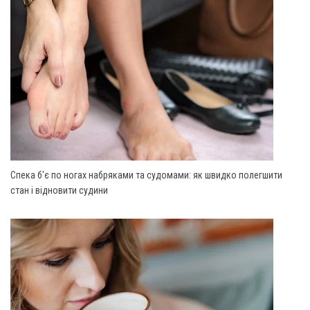
Спека б'є по ногах набряками та судомами: як швидко полегшити
стан і відновити судини