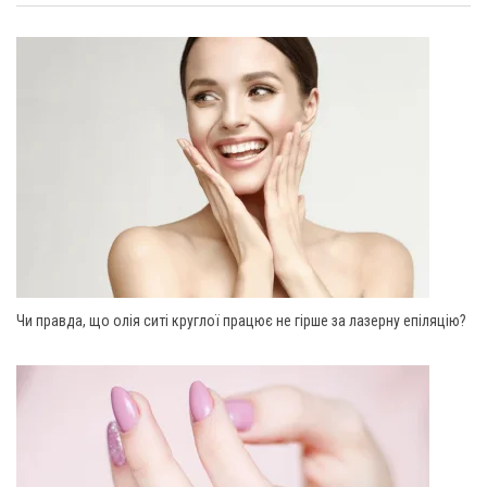
Чи правда, що олія ситі круглої працює не гірше за лазерну епіляцію?