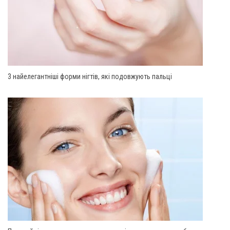
3 найелегантніші форми нігтів, які подовжують пальці