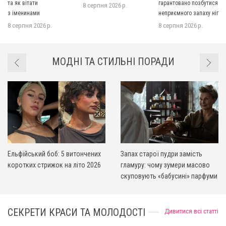
та як вітати
гарантовано позбутися
8 серпня 2026 р.
з іменинами
неприємного запаху ніг
8 серпня 2026 р.
8 серпня 2026 р.
МОДНІ ТА СТИЛЬНІ ПОРАДИ
Ельфійський боб: 5 витончених
Запах старої пудри замість
коротких стрижок на літо 2026
гламуру: чому зумери масово
скуповують «бабусині» парфуми
СЕКРЕТИ КРАСИ ТА МОЛОДОСТІ
Дивитися всі статті