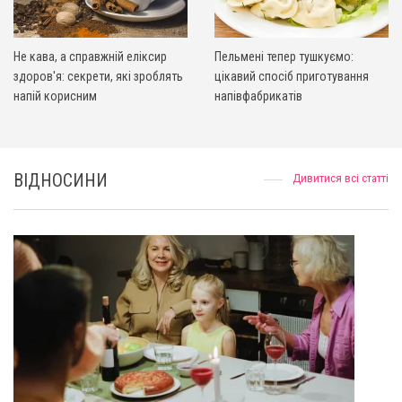
Не кава, а справжній еліксир
Пельмені тепер тушкуємо:
здоров'я: секрети, які зроблять
цікавий спосіб приготування
напій корисним
напівфабрикатів
ВІДНОСИНИ
Дивитися всі статті