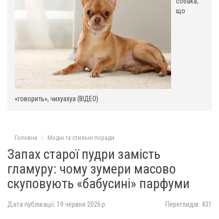
собака,
що
«говорить», чихуахуа (ВІДЕО)
Головна
Модні та стильні поради
Запах старої пудри замість
гламуру: чому зумери масово
скуповують «бабусині» парфуми
Дата публікації: 19 червня 2026 р.
Переглядів: 431