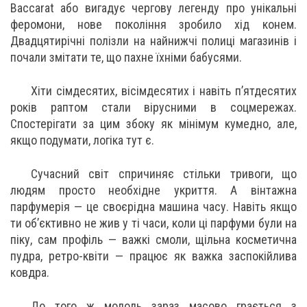
Baccarat або вигадує чергову легенду про унікальні
феромони, нове покоління зробило хід конем.
Двадцятирічні полізли на найнижчі полиці магазинів і
почали змітати те, що пахне їхніми бабусями.
Хіти сімдесятих, вісімдесятих і навіть п’ятдесятих
років раптом стали вірусними в соцмережах.
Спостерігати за цим збоку як мінімум кумедно, але,
якщо подумати, логіка тут є.
Сучасний світ спричиняє стільки тривоги, що
людям просто необхідне укриття. А вінтажна
парфумерія — це своєрідна машина часу. Навіть якщо
ти об’єктивно не жив у ті часи, коли ці парфуми були на
піку, сам профіль — важкі смоли, щільна косметична
пудра, ретро-квіти — працює як важка заспокійлива
ковдра.
До того ж молодь зараз масово грається з