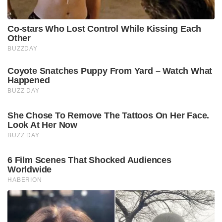
Co-stars Who Lost Control While Kissing Each
Other
BUZZDAY
Coyote Snatches Puppy From Yard – Watch What
Happened
BUZZ DAY
She Chose To Remove The Tattoos On Her Face.
Look At Her Now
BUZZ DAY
6 Film Scenes That Shocked Audiences
Worldwide
HABERION