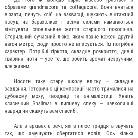
образами grandmacore та cottagecore. Вони вчаться
в’язати, печуть хліб на заквасці, шукають вінтажний
посуд на барахолках і всіма силами намагаються
зімітувати сповільнене життя старшого покоління.
Стерильний сучасний люкс, яким пахне кожен другий
вагон метро, сюди просто не вписується. Їм потрібен
характер. Потрібні гіркота, складне розкриття, дивні
тваринні ноти — усе те, що робить аромат незручним,
але живим.
Носити таку стару школу влітку — складне
завдання. Історично ці композиції часто трималися на
дубовому моху, гвоздиці та анімалістиці. Уявіть
класичний Shalimar в липневу спеку — навколишні
навряд чи скажуть вам спасибі.
Але в архівах є речі, які в плюс тридцять звучать
так, що змушують обертатися вслід. Ось кілька