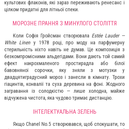
культових флаконів, які зараз переживають ренесанс і
цілком придатні для літньої спеки.
МОРОЗНЕ ПРАННЯ З МИНУЛОГО СТОЛІТТЯ
Коли Софія Гройсман створювала
Estée Lauder —
White Linen
у 1978 році, про моду на парфумерну
стерильність ніхто навіть не думав. Це композиція з
безкомпромісними альдегідами. Вони дають той самий
ефект накрохмаленого простирадла або білої
бавовняної сорочки, яку зняли з мотузки у
двадцятиградусний мороз і занесли в кімнату. Трохи
гіацинтів, конвалії та суха деревина на фоні. Жодного
загравання із солодкістю — лише холодна, майже
відчужена чистота, яка чудово тримає дистанцію.
ІНТЕЛЕКТУАЛЬНА ЗЕЛЕНЬ
Якщо Chanel No.5 створювався, щоб спокушати, то