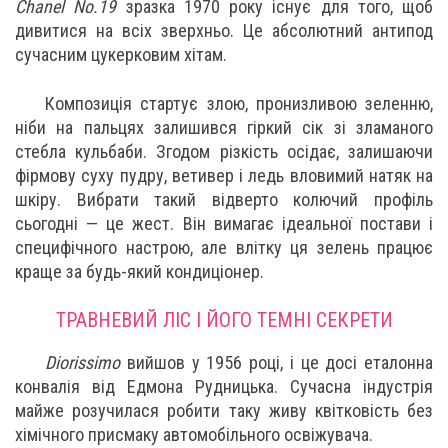
Chanel No.19
зразка 1970 року існує для того, щоб
дивитися на всіх зверхньо. Це абсолютний антипод
сучасним цукерковим хітам.
Композиція стартує злою, пронизливою зеленню,
ніби на пальцях залишився гіркий сік зі зламаного
стебла кульбаби. Згодом різкість осідає, залишаючи
фірмову суху пудру, ветивер і ледь вловимий натяк на
шкіру. Вибрати такий відверто колючий профіль
сьогодні — це жест. Він вимагає ідеальної постави і
специфічного настрою, але влітку ця зелень працює
краще за будь-який кондиціонер.
ТРАВНЕВИЙ ЛІС І ЙОГО ТЕМНІ СЕКРЕТИ
Diorissimo
вийшов у 1956 році, і це досі еталонна
конвалія від Едмона Рудницька. Сучасна індустрія
майже розучилася робити таку живу квітковість без
хімічного присмаку автомобільного освіжувача.