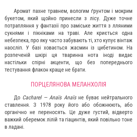
Аромат пахне травнем, вологим ґрунтом і мокрим
букетом, який щойно принесли з лісу. Дуже точне
потрапляння у фантазії про заміське життя з лляними
сукнями і пікніками на траві. Але криється одна
небезпека, про яку часто забувають ті, хто купує вінтаж
наосліп. У базі ховається жасмин із цибетином. На
розпеченій шкірі ця тваринна нота іноді видає
настільки спірні акценти, що без попереднього
тестування флакон краще не брати.
ПОРЦЕЛЯНОВА МЕЛАНХОЛІЯ
До
Cacharel — Anaïs Anaïs
не буває нейтрального
ставлення. З 1978 року його або обожнюють, або
органічно не переносять. Це дуже густий, відверто
важкий оберемок лілій та гіацинтів, який повільно тоне
в ладані.