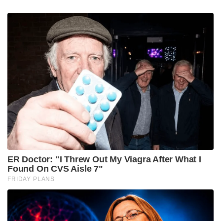
ER Doctor: "I Threw Out My Viagra After What I
Found On CVS Aisle 7"
FRIDAY PLANS