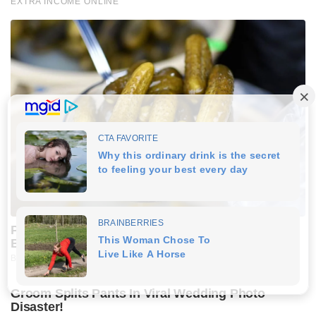
EXTRA INCOME ONLINE
Pickle Juice For A Month: Surprising Health
Boost
BUZZDAY
Groom Splits Pants In Viral Wedding Photo
Disaster!