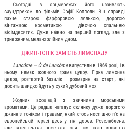
Сьогодні в соцмережах його називають
саундтреком до фільмів Софії Копполи. Він справді
пахне старою фарфоровою лялькою, дорогою
вінтажною косметикою і дівочою спальнею
вісімдесятих. Дуже наївно на перший погляд, але з
тривожним, меланхолійним дном.
ДЖИН-ТОНІК ЗАМІСТЬ ЛИМОНАДУ
Lancôme — Ô de Lancôme
випустили в 1969 році, і в
ньому немає жодного грама цукру. Гірка лимонна
цедра, розтертий базилік і розмарин на старті, які
досить швидко йдуть у сухий дубовий мох.
Жодних асоціацій зі звичними морськими
ароматами. Це радше нагадує склянку дуже дорогого
джина з тоніком і травами, який хтось неспішно п’є на
європейській терасі десь у тіні дерев. Розслаблена,
але інтелігентна простота для тих, кого відверто