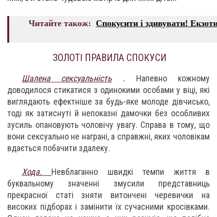
Читайте також:
Спокусити і здивувати! Екзот
ЗОЛОТІ ПРАВИЛА СПОКУСИ
Шалена сексуальність
.
Напевно кожному
доводилося стикатися з одинокими особами у віці, які
виглядають ефектніше за будь-яке молоде дівчисько,
тоді як затиснуті й непоказні дамочки без особливих
зусиль опановують чоловічу увагу. Справа в тому, що
вони сексуально не награні, а справжні, яких чоловікам
вдається побачити здалеку.
Хода.
Невблаганно швидкі темпи життя в
буквальному значенні змусили представниць
прекрасної статі зняти витончені черевички на
високих підборах і замінити їх сучасними кросівками.