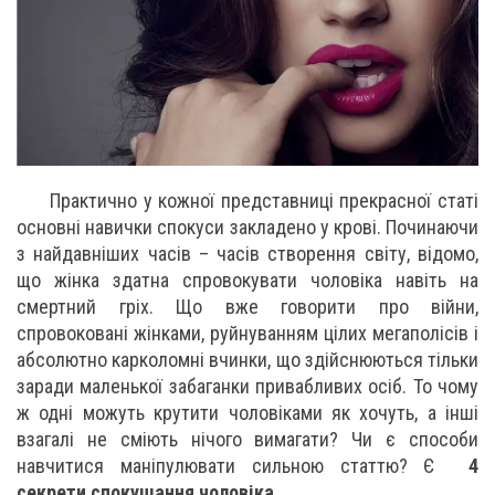
Практично у кожної представниці прекрасної статі
основні навички спокуси закладено у крові. Починаючи
з найдавніших часів – часів створення світу, відомо,
що жінка здатна спровокувати чоловіка навіть на
смертний гріх. Що вже говорити про війни,
спровоковані жінками, руйнуванням цілих мегаполісів і
абсолютно карколомні вчинки, що здійснюються тільки
заради маленької забаганки привабливих осіб. То чому
ж одні можуть крутити чоловіками як хочуть, а інші
взагалі не сміють нічого вимагати? Чи є способи
навчитися маніпулювати сильною статтю? Є
4
секрети спокушання чоловіка
.