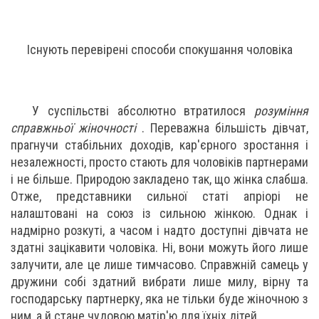
Існують перевірені способи спокушання чоловіка
У суспільстві абсолютно втратилося
розуміння
справжньої жіночності
. Переважна більшість дівчат,
прагнучи стабільних доходів, кар'єрного зростання і
незалежності, просто стають для чоловіків партнерами
і не більше. Природою закладено так, що жінка слабша.
Отже, представники сильної статі апріорі не
налаштовані на союз із сильною жінкою. Однак і
надмірно розкуті, а часом і надто доступні дівчата не
здатні зацікавити чоловіка. Ні, вони можуть його лише
залучити, але це лише тимчасово. Справжній самець у
дружини собі здатний вибрати лише милу, вірну та
господарську партнерку, яка не тільки буде жіночною з
ним, а й стане чудовою матір'ю для їхніх дітей.