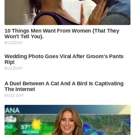
10 Things Men Want From Women (That They
Won't Tell You).
BUZZDAY
Wedding Photo Goes Viral After Groom's Pants
Rip!
BUZZDAY
A Duel Between A Cat And A Bird Is Captivating
The Internet
BUZZ DAY