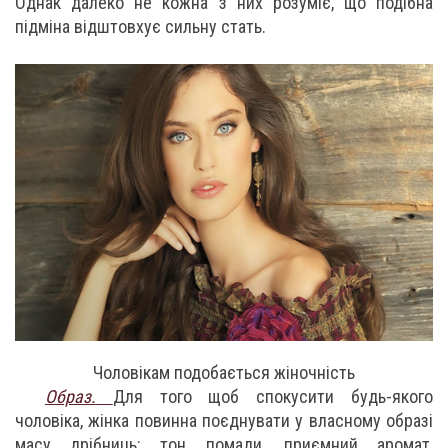
Однак далеко не кожна з них розуміє, що подібна
підміна відштовхує сильну стать.
Чоловікам подобається жіночність
Образ.
Для того щоб спокусити будь-якого
чоловіка, жінка повинна поєднувати у власному образі
масу дрібниць: тон помади, приємний аромат,