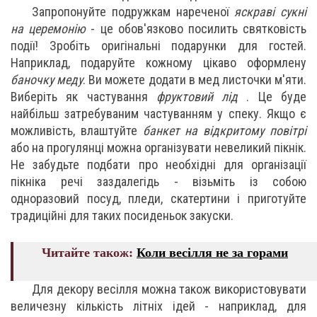
Запропонуйте подружкам нареченої
яскраві сукні
на церемонію
- це обов'язково посилить святковість
події! Зробіть оригінальні подарунки для гостей.
Наприклад, подаруйте кожному цікаво оформлену
баночку меду
. Ви можете додати в мед листочки м'яти.
Виберіть як частування
фруктовий лід
. Це буде
найбільш затребуваним частуванням у спеку. Якщо є
можливість, влаштуйте
банкет на відкритому повітрі
або на прогулянці можна організувати невеликий пікнік.
Не забудьте подбати про необхідні для організації
пікніка речі заздалегідь - візьміть із собою
одноразовий посуд, пледи, скатертини і приготуйте
традиційні для таких посиденьок закуски.
Читайте також:
Коли весілля не за горами
Для декору весілля можна також використовувати
величезну кількість літніх ідей - наприклад, для