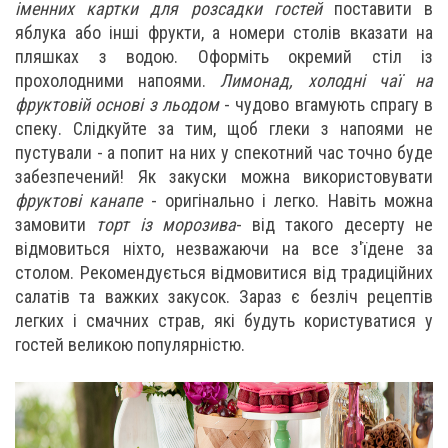
іменних картки для розсадки гостей
поставити в
яблука або інші фрукти, а номери столів вказати на
пляшках з водою. Оформіть окремий стіл із
прохолодними напоями.
Лимонад, холодні чаї на
фруктовій основі з льодом
- чудово вгамують спрагу в
спеку. Слідкуйте за тим, щоб глеки з напоями не
пустували - а попит на них у спекотний час точно буде
забезпечений! Як закуски можна використовувати
фруктові канапе
- оригінально і легко. Навіть можна
замовити
торт із морозива
- від такого десерту не
відмовиться ніхто, незважаючи на все з'їдене за
столом. Рекомендується відмовитися від традиційних
салатів та важких закусок. Зараз є безліч рецептів
легких і смачних страв, які будуть користуватися у
гостей великою популярністю.