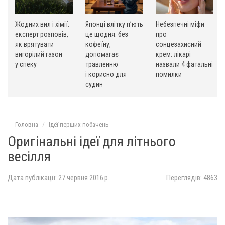
Жодних вил і хімії:
Японці влітку п’ють
Небезпечні міфи
експерт розповів,
це щодня: без
про
як врятувати
кофеїну,
сонцезахисний
вигорілий газон
допомагає
крем: лікарі
у спеку
травленню
назвали 4 фатальні
і корисно для
помилки
судин
Головна
Ідеї ​​перших побачень
Оригінальні ідеї для літнього
весілля
Дата публікації: 27 червня 2016 р.
Переглядів: 4863