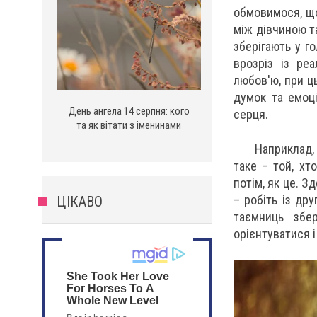
обмовимося, що 
між дівчиною та
зберігають у го
врозріз із ре
любов'ю, при ц
думок та емоц
День ангела 14 серпня: кого
серця.
та як вітати з іменинами
Наприклад,
таке – той, хт
потім, як це. З
– робіть із др
ЦІКАВО
таємниць збе
орієнтуватися 