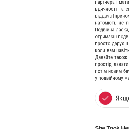
партнера і мат
вдячності та 
віддача (причом
натомість не п
Подвійна ласка
отримаєш подвій
просто даруєш 
коли вам навіт
Давайте також 
простір, дават
потім новим ба
у подвійному ма
Якщо
She Took He