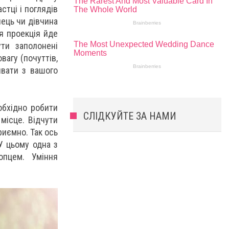
стці і поглядів
пець чи дівчина
ця проекція йде
ти заполонені
вагу (почуттів,
ивати з вашого
обхідно робити
СЛІДКУЙТЕ ЗА НАМИ
 місце. Відчути
риємно. Так ось
 У цьому одна з
опцем. Уміння