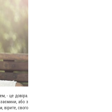
м, - це довіра.
взаємини, або з
, вірите, свого