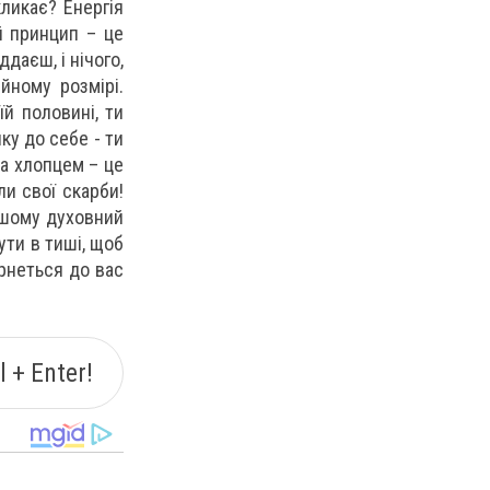
ликає? Енергія
й принцип – це
даєш, і нічого,
йному розмірі.
й половині, ти
ку до себе - ти
та хлопцем – це
и свої скарби!
ншому духовний
ути в тиші, щоб
рнеться до вас
 + Enter!