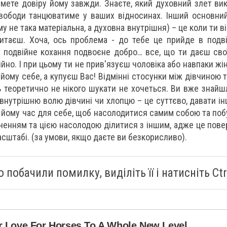
имете довіру йому завжди. Знаєте, який духовний злет вик
свободи танцюватиме у ваших відносинах. Інший основни
у не така матеріальна, а духовна внутрішня) – це коли ти від
итаєш. Хоча, ось проблема - до тебе це прийде в подві
, подвійне кохання подвоєне добро… все, що ти даєш свої
но. І при цьому ти не прив'язуєш чоловіка або навпаки жін
йому себе, а купуєш Вас! Відмінні стосунки між дівчиною 
ь теоретично не нікого шукати не хочеться. Ви вже знайшл
внутрішню волю дівчині чи хлопцю – це суттєво, давати і
и йому час для себе, щоб насолодитися самим собою та поб
ченням та цією насолодою ділитися з іншим, адже це пове
сштабі. (за умови, якщо даєте ви безкорисливо).
 побачили помилку, виділіть її і натисніть Ctrl
r Love For Horses To A Whole New Level