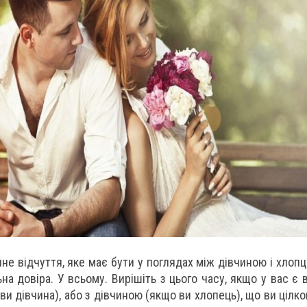
не відчуття, яке має бути у поглядах між дівчиною і хлопце
на довіра. У всьому. Вирішіть з цього часу, якщо у вас є 
и дівчина), або з дівчиною (якщо ви хлопець), що ви цілком