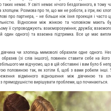
таких немає. У світі немає нічого бездоганного, в тому ча
 хлопцем. Розмова про те, що ми не роботи, а ігри, які хло
лові про партнера, – не більше ніж їхня проекція і часто 
альністю. Відносини між жінкою та чоловіком мають бу
ьому її супроводжують: взаєморозуміння; дружба; взаємопо
ій один одного) та взаємна підтримка. Все це має випл
 дівчина чи хлопець мимоволі образили одне одного. Не
о образив (зі слів іншого), повинен ставити себе на його
дебільшого ми відчуємо, що в цій обставині і вам було б неп
угою половиною так, як хотіли б, щоб з вами робили інші.
реження відмінного відношення між дівчиною та хл
і з прямодушністю вирішувати проблеми, що починаються.