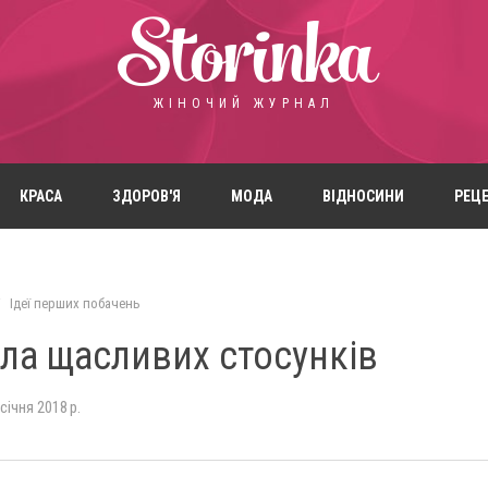
Storinka
ЖІНОЧИЙ ЖУРНАЛ
КРАСА
ЗДОРОВ'Я
МОДА
ВІДНОСИНИ
РЕЦ
Ідеї ​​перших побачень
ла щасливих стосунків
січня 2018 р.