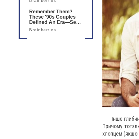
Інше глибин
Причому тоталь
хлопцем (якщо в