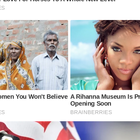
ES
Women You Won't Believe
A Rihanna Museum Is P
Opening Soon
ES
BRAINBERRIES