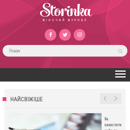
Storinka
ЖІНОЧИЙ ЖУРНАЛ
НАЙСВІЖІШЕ
Як
захистити