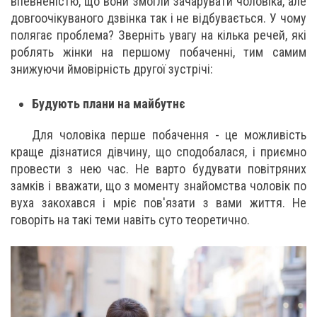
впевненістю, що вони змогли зачарувати чоловіка, але
довгоочікуваного дзвінка так і не відбувається. У чому
полягає проблема? Зверніть увагу на кілька речей, які
роблять жінки на першому побаченні, тим самим
знижуючи ймовірність другої зустрічі:
Будують плани на майбутнє
Для чоловіка перше побачення - це можливість
краще дізнатися дівчину, що сподобалася, і приємно
провести з нею час. Не варто будувати повітряних
замків і вважати, що з моменту знайомства чоловік по
вуха закохався і мріє пов'язати з вами життя. Не
говоріть на такі теми навіть суто теоретично.