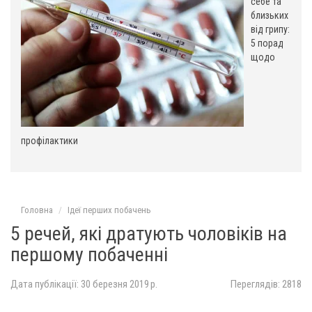
:
себе та
близьких
від грипу:
5 порад
щодо
профілактики
Головна
Ідеї ​​перших побачень
5 речей, які дратують чоловіків на
першому побаченні
Дата публікації: 30 березня 2019 р.
Переглядів: 2818