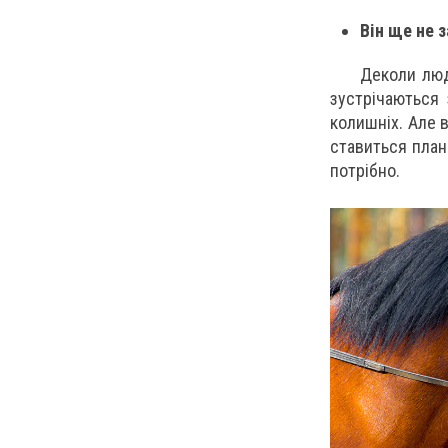
Він ще не 
Деколи люд
зустрічаються
колишніх. Але 
ставиться план
потрібно.