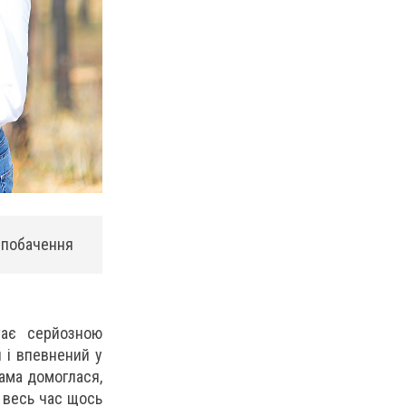
о побачення
тає серйозною
 і впевнений у
сама домоглася,
 весь час щось