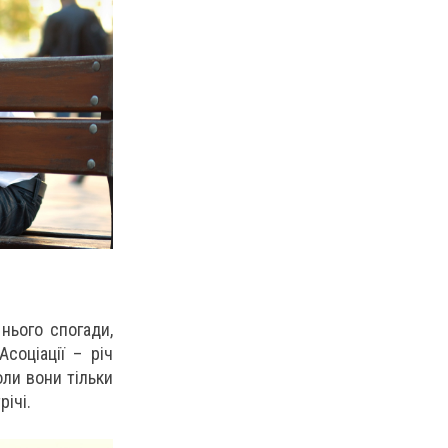
нього спогади,
соціації – річ
оли вони тільки
ічі.