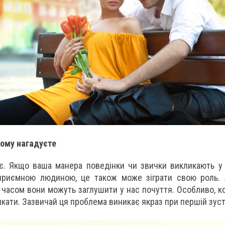
йому нагадуєте
ає. Якщо ваша манера поведінки чи звички викликають у 
еприємною людиною, це також може зіграти свою роль. А
 і часом вони можуть заглушити у нас почуття. Особливо, к
кати. Зазвичай ця проблема виникає якраз при першій зустр