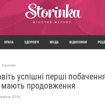
Storinka
ЖІНОЧИЙ ЖУРНАЛ
КРАСА
ЗДОРОВ'Я
МОДА
ВІДНОСИНИ
РЕЦ
Відносини
віть успішні перші побаченн
 мають продовження
 жовтня 2019 р.