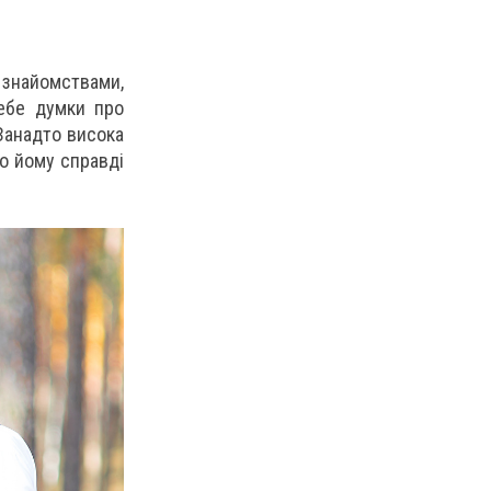
 знайомствами,
себе думки про
 Занадто висока
що йому справді