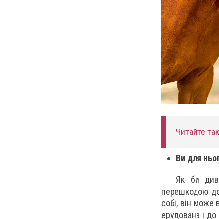
Читайте та
Ви для ньо
Як би див
перешкодою до 
собі, він може 
ерудована і до