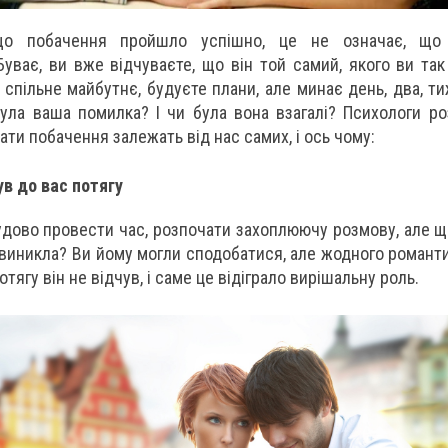
що побачення пройшло успішно, це не означає, що
уває, ви вже відчуваєте, що він той самий, якого ви так
 спільне майбутнє, будуєте плани, але минає день, два, ти
ула ваша помилка? І чи була вона взагалі? Психологи ро
ти побачення залежать від нас самих, і ось чому:
ув до вас потягу
удово провести час, розпочати захоплюючу розмову, але щ
не виникла? Ви йому могли сподобатися, але жодного романт
отягу він не відчув, і саме це відіграло вирішальну роль.