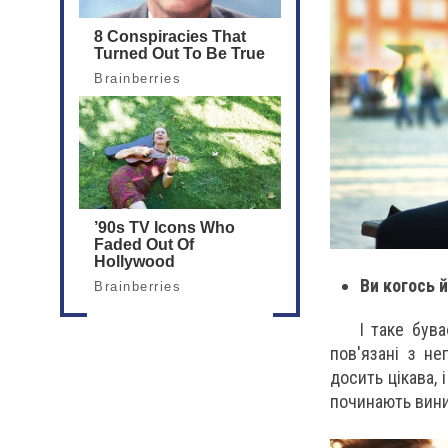
Ви когось 
І таке був
пов'язані з н
досить цікава,
починають вини