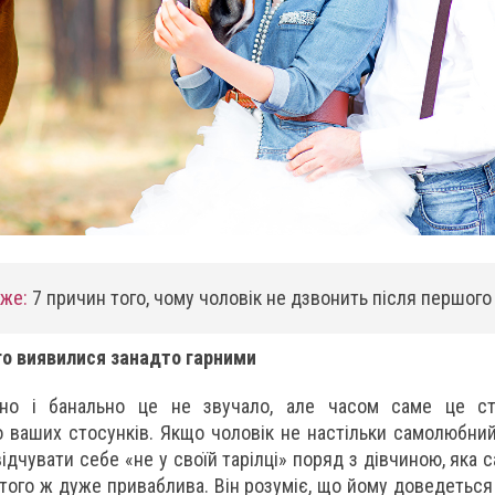
кже:
7 причин того, чому чоловік не дзвонить після першог
го виявилися занадто гарними
но і банально це не звучало, але часом саме це с
ваших стосунків. Якщо чоловік не настільки самолюбний
відчувати себе «не у своїй тарілці» поряд з дівчиною, яка 
 того ж дуже приваблива. Він розуміє, що йому доведеться