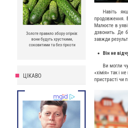
Навіть як
продовження. Б
Малюєте в уяві
дзвонить. Де б
Золоте правило збору огірків:
завжди результа
вони будуть хрусткими,
соковитими та без гіркоти
Він не відч
Ви могли ч
«хімія» так і 
ЦІКАВО
пристрасті чи п