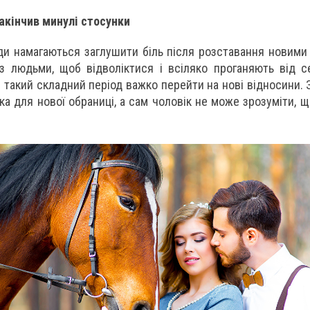
закінчив минулі стосунки
и намагаються заглушити біль після розставання новими
 з людьми, щоб відволіктися і всіляко проганяють від 
в такий складний період важко перейти на нові відносини.
ка для нової обраниці, а сам чоловік не може зрозуміти, 