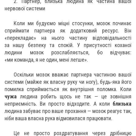
2. Партнер, близька людина як частина вашої
нервової системи
Коли ми будуємо міцні стосунки, мозок починає
сприймати партнера як додатковий ресурс. Він
«перекладає» на нього частину відповідальності
за нашу безпеку та спокій. У присутності коханої
людини мозок розслабляється, бо відчуває:
«ми команда, я не один, мені легше».
Оскільки мозок вважає партнера частиною вашої
системи (майже як власну руку чи ногу), будь-яка його
помилка сприймається як внутрішня поломка. Коли
чужа
людина робить щось не так — це зовнішня
неприємність. Ви просто відходите. А коли
близька
людина забуває про ваше прохання — мозок реагує так,
ніби ваша власна рука відмовилася працювати.
Це не просто роздратування через дрібницю