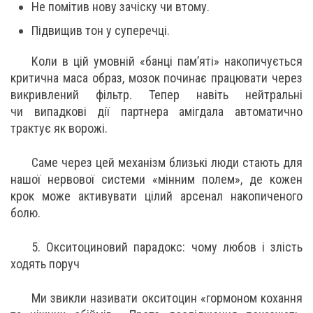
Не помітив нову зачіску чи втому.
Підвищив тон у суперечці.
Коли в цій умовній «банці пам’яті» накопичується
критична маса образ, мозок починає працювати через
викривлений фільтр. Тепер навіть нейтральні
чи випадкові дії партнера амігдала автоматично
трактує як ворожі.
Саме через цей механізм близькі люди стають для
нашої нервової системи «мінним полем», де кожен
крок може активувати цілий арсенал накопиченого
болю.
5. Окситоциновий парадокс: чому любов і злість
ходять поруч
Ми звикли називати окситоцин «гормоном кохання