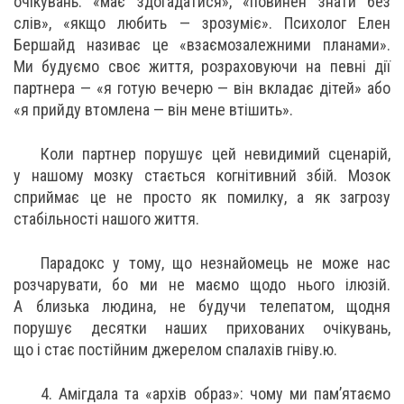
очікувань: «має здогадатися», «повинен знати без
слів», «якщо любить — зрозуміє». Психолог Елен
Бершайд називає це «взаємозалежними планами».
Ми будуємо своє життя, розраховуючи на певні дії
партнера — «я готую вечерю — він вкладає дітей» або
«я прийду втомлена — він мене втішить».
Коли партнер порушує цей невидимий сценарій,
у нашому мозку стається когнітивний збій. Мозок
сприймає це не просто як помилку, а як загрозу
стабільності нашого життя.
Парадокс у тому, що незнайомець не може нас
розчарувати, бо ми не маємо щодо нього ілюзій.
А близька людина, не будучи телепатом, щодня
порушує десятки наших прихованих очікувань,
що і стає постійним джерелом спалахів гніву.ю.
4. Амігдала та «архів образ»: чому ми пам’ятаємо