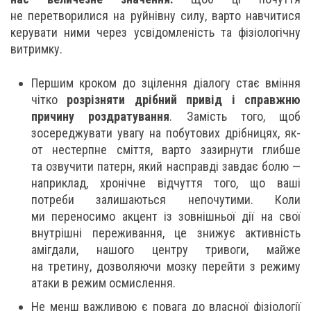
не перетворилися на руйнівну силу, варто навчитися
керувати ними через усвідомленість та фізіологічну
витримку.
Першим кроком до зцілення діалогу стає вміння
чітко
розрізняти дрібний привід і справжню
причину роздратування
. Замість того, щоб
зосереджувати увагу на побутових дрібницях, як-
от нестерпне сміття, варто зазирнути глибше
та озвучити патерн, який насправді завдає болю —
наприклад, хронічне відчуття того, що ваші
потреби залишаються непочутими. Коли
ми переносимо акцент із зовнішньої дії на свої
внутрішні переживання, це знижує активність
амігдали, нашого центру тривоги, майже
на третину, дозволяючи мозку перейти з режиму
атаки в режим осмислення.
Не менш важливою є повага до власної фізіології