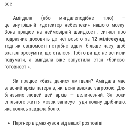
все
Амігдала (або мигдалеподібне тіло) —
це внутрішній «детектор небезпеки» нашого мозку.
Вона працює на неймовірній швидкості, сигнал про
подразник доходить до неї всього за
12 мілісекунд,
тоді як свідомості потрібно вдвічі більше часу, щоб
взагалі зрозуміти, що сталося. Тобто ви ще не встигли
подумати, а амігдала вже запустила стан «бойової
готовності».
Як працює «база даних» амігдали? Амігдала має
власний архів патернів, які вона вважає загрозою. Для
близьких людей цей архів — величезний. За роки
спільного життя мозок записує туди кожну дрібницю,
яка колись завдала болю:
Партнер відмахнувся від вашої розповіді.