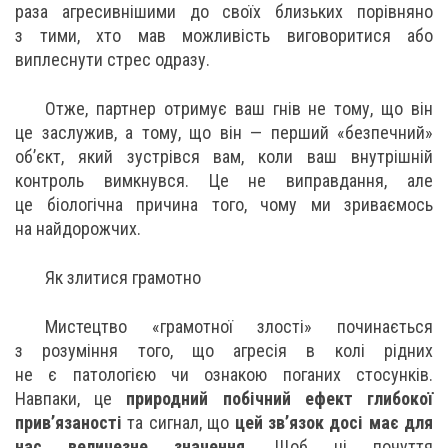
раза агресивнішими до своїх близьких порівняно
з тими, хто мав можливість виговоритися або
виплеснути стрес одразу.
Отже, партнер отримує ваш гнів не тому, що він
це заслужив, а тому, що він — перший «безпечний»
об’єкт, який зустрівся вам, коли ваш внутрішній
контроль вимкнувся. Це не виправдання, але
це біологічна причина того, чому ми зриваємось
на найдорожчих.
Як злитися грамотно
Мистецтво «грамотної злості» починається
з розуміння того, що агресія в колі рідних
не є патологією чи ознакою поганих стосунків.
Навпаки, це
природний побічний ефект глибокої
прив’язаності
та сигнал, що
цей зв’язок досі має для
нас величезне значення.
Щоб ці почуття