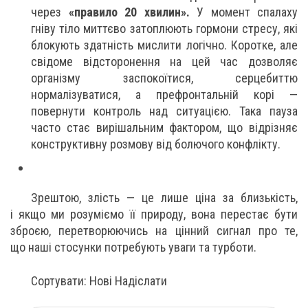
через
«правило 20 хвилин».
У момент спалаху
гніву тіло миттєво затоплюють гормони стресу, які
блокують здатність мислити логічно. Коротке, але
свідоме відсторонення на цей час дозволяє
організму заспокоїтися, серцебиттю
нормалізуватися, а префронтальній корі —
повернути контроль над ситуацією. Така пауза
часто стає вирішальним фактором, що відрізняє
конструктивну розмову від болючого конфлікту.
Зрештою, злість — це лише ціна за близькість,
і якщо ми розуміємо її природу, вона перестає бути
зброєю, перетворюючись на цінний сигнал про те,
що наші стосунки потребують уваги та турботи.
Сортувати: Нові Надіслати