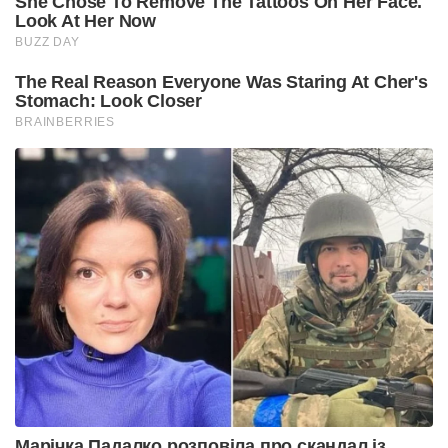
She Chose To Remove The Tattoos On Her Face.
Look At Her Now
BUZZ DAY
The Real Reason Everyone Was Staring At Cher's
Stomach: Look Closer
BRAINBERRIES
Марічка Падалко розповіла про скандал із