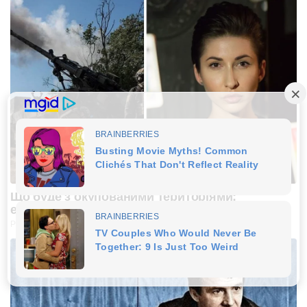
Що буде з окупованими територіями:
екстрасенс вразила країну
PROZORO