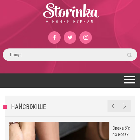
Storinka
ЖІНОЧИЙ ЖУРНАЛ
НАЙСВІЖІШЕ
Спека б'є
по ногах