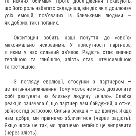
та ніжних обіймів». Проте дослідження показують,
що його роль набагато складніша, він діє як підсилювач
усіх емоцій, пов’язаних із близькими людьми —
як добрих, так і поганих.
Окситоцин робить наші почуття до «своїх»
максимально яскравими. У присутності партнера,
з яким у вас сильний зв’язок. Радість стає значно
теплішою та глибшою, злість стає інтенсивнішою
та гострішою.
З погляду еволюції, стосунки з партнером —
це питання виживання. Тому мозок не може дозволити
собі реагувати на близьку людину «в’яло». Слабка
реакція означала б, що партнер вам байдужий, а отже,
зв’язок під загрозою. Сильна реакція — це двигун. Якщо
нам добре, ми прагнемо зблизитися (через радість).
Якщо щось не так, ми прагнемо негайно це виправити
(через злість).