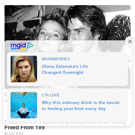
Everybody Wanted To Date Her In The 80s & This
Is Her Recently
BUZZ DAY
Colorado Elk's Surprising Response After Being
Freed From Tire
BUZZ DAY