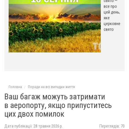
свято —
все про
цей день,
яке
церковне
свято
Головна
Поради на всі випадки життя
Ваш багаж можуть затримати
в аеропорту, якщо припуститесь
цих двох помилок
Дата публікації: 28 травня 2026 р.
Переглядів: 70