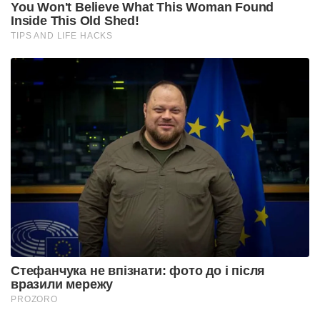
You Won't Believe What This Woman Found
Inside This Old Shed!
TIPS AND LIFE HACKS
Стефанчука не впізнати: фото до і після
вразили мережу
PROZORO