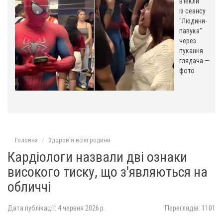
,
втекли
із сеансу
"Людини-
павука"
через
пукання
глядача —
фото
Головна
Здоров'я всієї родини
Кардіологи назвали дві ознаки
високого тиску, що з'являються на
обличчі
Дата публікації: 4 червня 2026 р.
Переглядів: 1101