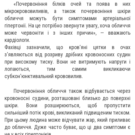
«Почервоніння білків очей та поява в них
мікрокрововиливів, а також почервоніння шкіри
обличчя можуть бути симптомами артеріальної
гіпертонії. На це потрібно звернути увагу, хоча обличчя
може червоніти і з інших причин», — вважають
кардіологи.
Фахівці зазначили, що кров'яні цятки в очах
з'являються від розриву дрібних кровоносних судин
при високому тиску. Вони не витримують напруги і
лопаються, тим самим викликаючи
субкон'юнктивальний крововилив.
Почервоніння обличчя також відбувається через
кровоносні судини, розташовані близько до поверхні
шкіри. Вони розширюються, щоб пропустити
сильніший потік крові, викликаний підвищеним тиском.
При цьому людина може відчувати жар, який приливає
до обличчя. Дуже часто буває, що ці два симптоми є
не у всіх гіпертоніків.