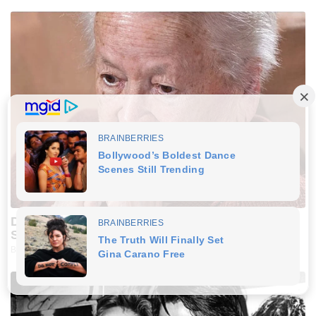
Dementia Begins When A Person Says This
Sentence!
BUZZDAY