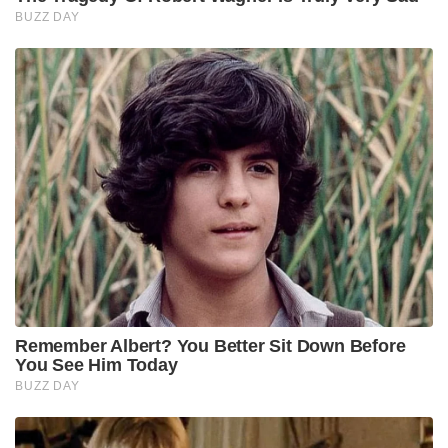
BUZZ DAY
Remember Albert? You Better Sit Down Before
You See Him Today
BUZZ DAY