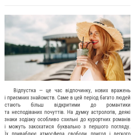
Відпустка — це час відпочинку, нових вражень
і приємних знайомств. Саме в цей період багато людей
стають більш відкритими до романтики
та несподіваних почуттів. На думку астрологів, деякі
знаки зодіаку особливо схильні до курортних романів
і можуть закохатися буквально з першого погляду.
Їх приваблює атмосфера свободи, пригод і легкого