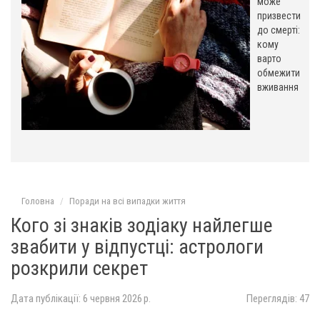
може
призвести
до смерті:
кому
варто
обмежити
вживання
Головна
Поради на всі випадки життя
Кого зі знаків зодіаку найлегше
звабити у відпустці: астрологи
розкрили секрет
Дата публікації: 6 червня 2026 р.
Переглядів: 47