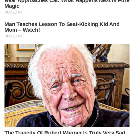
Bear Approaches Cat: What Happens Next Is Pure
Magic
BUZZDAY
Man Teaches Lesson To Seat-Kicking Kid And
Mom – Watch!
BUZZDAY
The Tragedy Of Robert Wagner Is Truly Very Sad