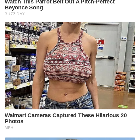
Watch This Parrot Belt Out A Pitch-Perfect
Beyonce Song
BUZZ DAY
Walmart Cameras Captured These Hilarious 20
Photos
MFH