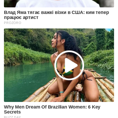
Влад Яма тягає важкі візки в США: ким тепер
працює артист
PROZORO
Why Men Dream Of Brazilian Women: 6 Key
Secrets
BUZZ DAY