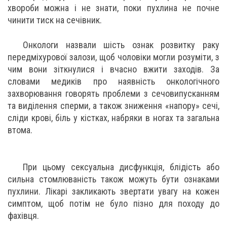
хвороби можна і не знати, поки пухлина не почне
чинити тиск на сечівник.
Онкологи назвали шість ознак розвитку раку
передміхурової залози, щоб чоловіки могли розуміти, з
чим вони зіткнулися і вчасно вжити заходів. За
словами медиків про наявність онкологічного
захворювання говорять проблеми з сечовипусканням
та виділення сперми, а також зниження «напору» сечі,
сліди крові, біль у кістках, набряки в ногах та загальна
втома.
При цьому сексуальна дисфункція, блідість або
сильна стомлюваність також можуть бути ознаками
пухлини. Лікарі закликають звертати увагу на кожен
симптом, щоб потім не було пізно для походу до
фахівця.