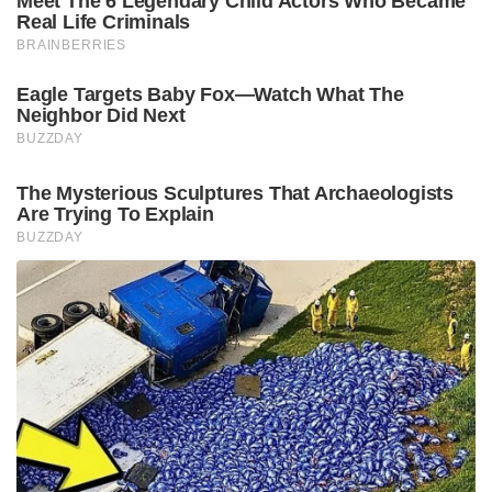
Meet The 6 Legendary Child Actors Who Became
Real Life Criminals
BRAINBERRIES
Eagle Targets Baby Fox—Watch What The
Neighbor Did Next
BUZZDAY
The Mysterious Sculptures That Archaeologists
Are Trying To Explain
BUZZDAY