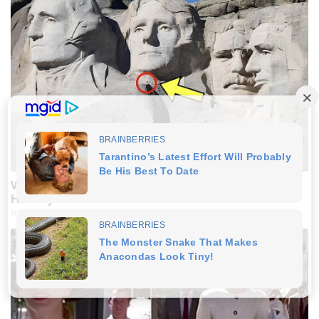
What Engineers Found At Rushmore Changes
History
BUZZ DAY