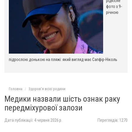
рідкісне
фото з 9-
річною
підрослою донькою на пляжі: який вигляд має Сапфір-Ніколь
Головна
Здоров'я всієї родини
Медики назвали шість ознак раку
передміхурової залози
Дата публікації: 4 червня 2026 р.
Переглядів: 1270