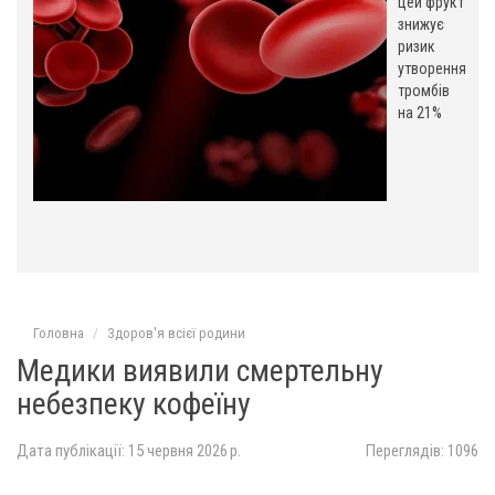
цей фрукт
знижує
ризик
утворення
тромбів
на 21%
Головна
Здоров'я всієї родини
Медики виявили смертельну
небезпеку кофеїну
Дата публікації: 15 червня 2026 р.
Переглядів: 1096