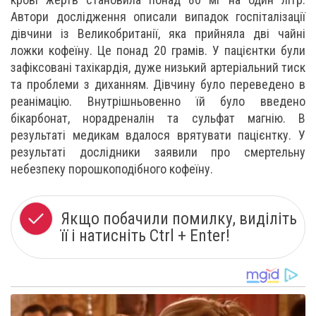
Автори дослідження описали випадок госпіталізації
дівчини із Великобританії, яка прийняла дві чайні
ложки кофеїну. Це понад 20 грамів. У пацієнтки були
зафіксовані тахікардія, дуже низький артеріальний тиск
та проблеми з диханням. Дівчину було переведено в
реанімацію. Внутрішньовенно їй було введено
бікарбонат, норадреналін та сульфат магнію. В
результаті медикам вдалося врятувати пацієнтку. У
результаті дослідники заявили про смертельну
небезпеку порошкоподібного кофеїну.
Якщо побачили помилку, виділіть
її і натисніть Ctrl + Enter!