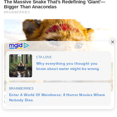
The Massive Snake That's Redefining 'Giant'—
Bigger Than Anacondas
BRAINBERRIES
Did You Notice How Natural Simba’s Movements
Looked In The Movie?
BRAINBERRIES