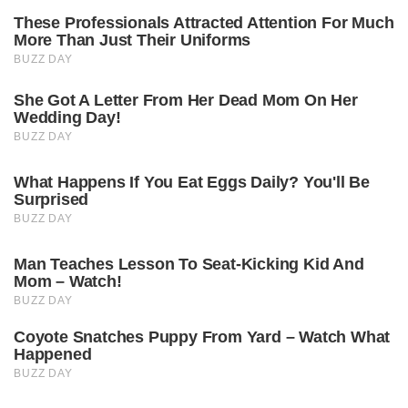
These Professionals Attracted Attention For Much
More Than Just Their Uniforms
BUZZ DAY
She Got A Letter From Her Dead Mom On Her
Wedding Day!
BUZZ DAY
What Happens If You Eat Eggs Daily? You'll Be
Surprised
BUZZ DAY
Man Teaches Lesson To Seat-Kicking Kid And
Mom – Watch!
BUZZ DAY
Coyote Snatches Puppy From Yard – Watch What
Happened
BUZZ DAY