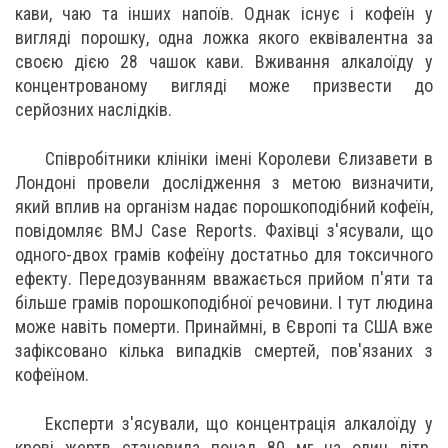
кави, чаю та інших напоїв. Однак існує і кофеїн у
вигляді порошку, одна ложка якого еквівалентна за
своєю дією 28 чашок кави. Вживання алкалоїду у
концентрованому вигляді може призвести до
серйозних наслідків.
Співробітники клініки імені Королеви Єлизавети в
Лондоні провели дослідження з метою визначити,
який вплив на організм надає порошкоподібний кофеїн,
повідомляє BMJ Case Reports. Фахівці з'ясували, що
одного-двох грамів кофеїну достатньо для токсичного
ефекту. Передозуванням вважається прийом п'яти та
більше грамів порошкоподібної речовини. І тут людина
може навіть померти. Принаймні, в Європі та США вже
зафіксовано кілька випадків смертей, пов'язаних з
кофеїном.
Експерти з'ясували, що концентрація алкалоїду у
крові жертв становила понад 80 мг на один літр.