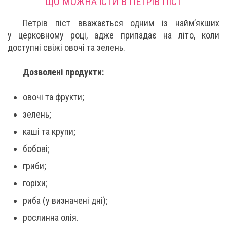
ЩО МОЖНА ЇСТИ В ПЕТРІВ ПІСТ
Петрів піст вважається одним із найм’якших
у церковному році, адже припадає на літо, коли
доступні свіжі овочі та зелень.
Дозволені продукти:
овочі та фрукти;
зелень;
каші та крупи;
бобові;
гриби;
горіхи;
риба (у визначені дні);
рослинна олія.