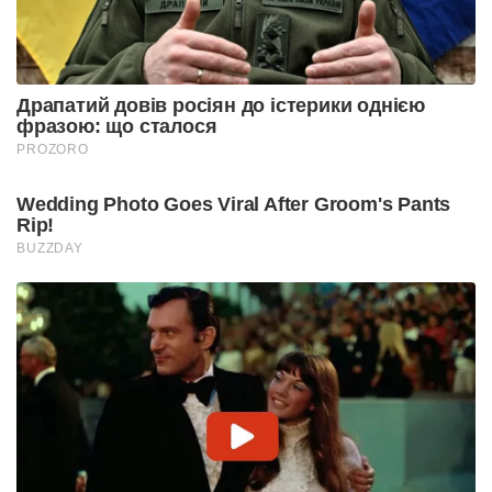
Драпатий довів росіян до істерики однією
фразою: що сталося
PROZORO
Wedding Photo Goes Viral After Groom's Pants
Rip!
BUZZDAY