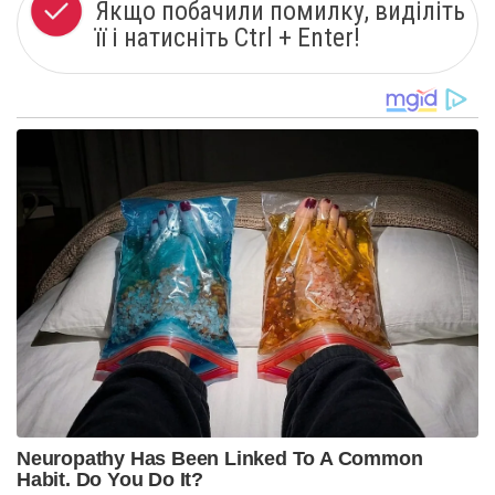
Якщо побачили помилку, виділіть
її і натисніть Ctrl + Enter!
Neuropathy Has Been Linked To A Common
Habit. Do You Do It?