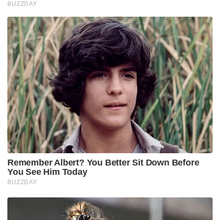
BUZZDAY
Remember Albert? You Better Sit Down Before
You See Him Today
BUZZDAY