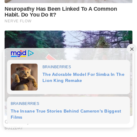
Neuropathy Has Been Linked To A Common
Habit. Do You Do It?
NERVE FLOW
Giant Object Found In Forest Stuns Scientists
BUZZDAY