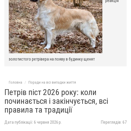
реакція
я
золотистого ретрівера на появу в будинку щенят
Головна
Поради на всі випадки життя
Петрів піст 2026 року: коли
починається і закінчується, всі
правила та традиції
Дата публікації: 6 червня 2026 р.
Переглядів: 67