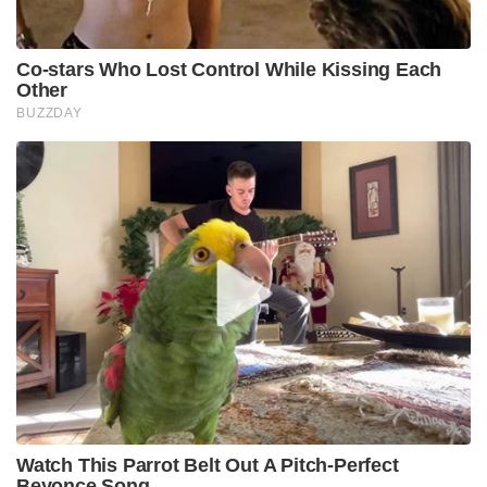
Co-stars Who Lost Control While Kissing Each
Other
BUZZDAY
Watch This Parrot Belt Out A Pitch-Perfect
Beyonce Song