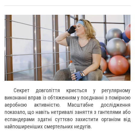
Секрет довголіття криється у регулярному
виконанні вправ із обтяженням у поєднанні з помірною
аеробною активністю. Масштабне дослідження
показало, що навіть нетривалі заняття з гантелями або
еспандерами здатні суттєво захистити організм від
найпоширеніших смертельних недугів.