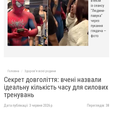
,
втекли
із сеансу
"Людини-
павука"
через
пукання
глядача —
фото
Головна
Здоров'я всієї родини
Секрет довголіття: вчені назвали
ідеальну кількість часу для силових
тренувань
Дата публікації: 3 червня 2026 р.
Переглядів: 38