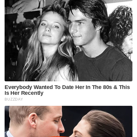
Everybody Wanted To Date Her In The 80s & This
Is Her Recently
BUZZDAY