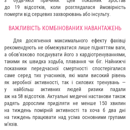
з будь-якої причини. Цей показник зростав
до 19 відсотків, коли розглядалася ймовірність
померти від серцевих захворювань або інсульту.
ВАЖЛИВІСТЬ КОМБІНОВАНИХ НАВАНТАЖЕНЬ
Для досягнення максимального ефекту фахівці
рекомендують не обмежуватися лише підняттям ваги,
а обов’язково поєднувати його з кардіотренуваннями,
такими як швидка ходьба, плавання чи біг. Найнижчі
показники передчасної смертності спостерігалися
саме серед тих учасників, які мали високий рівень
як аеробної активності, так і силових тренувань —
у найбільш активних людей ризики падали
аж на 58 відсотків. Актуальні медичні настанови також
радять дорослим приділяти не менше 150 хвилин
на тиждень помірній активності та хоча б два дні
на тиждень працювати над усіма основними групами
м’язів.