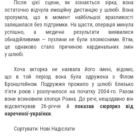
Після цієї сцени, як зізнається зірка, вона
остаточно відчула емоційну дистанцію у шлюбі. Вона
зрозуміла, що в момент найбільшої вразливості
залишилася без підтримки. На щастя, операція минула
успішно, а медичні результати виявилися
обнадійливими — пухлини не були злоякісними. Втім,
це однаково стало причиною кардинальних змін
у шлюбі.
Хоча акторка не назвала його імені, відомо,
що в той період вона була одружена з Філом
Бронштейном. Подружжя прожило у шлюбі близько
п’яти років і розлучилося на початку 2004-го. Разом
вони всиновили хлопця Роана. До речі, нещодавно він
відсвяткував 26-річчя й
показав сюрприз від
нареченої-українки
.
Сортувати: Нові Надіслати