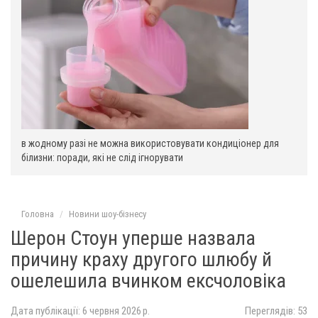
у
в жодному разі не можна використовувати кондиціонер для
білизни: поради, які не слід ігнорувати
Головна
Новини шоу-бізнесу
Шерон Стоун уперше назвала
причину краху другого шлюбу й
ошелешила вчинком ексчоловіка
Дата публікації: 6 червня 2026 р.
Переглядів: 53