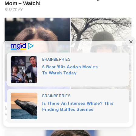
Mom – Watch!
BUZZDAY
Марічка Падалко розповіла про скандал із
чоловіком-військовим після його повернення
PROZORO