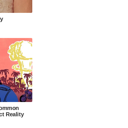
ly
 Common
ct Reality