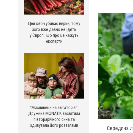
Цей овоч убиває нирки, тому
його вже давно не їдять
у Європі: що про це кажуть
експерти
"Мисливець на алігаторів":
Дружина MONATIK засвітила
півторарічного сина та
здивувала його розвагами
Середина л