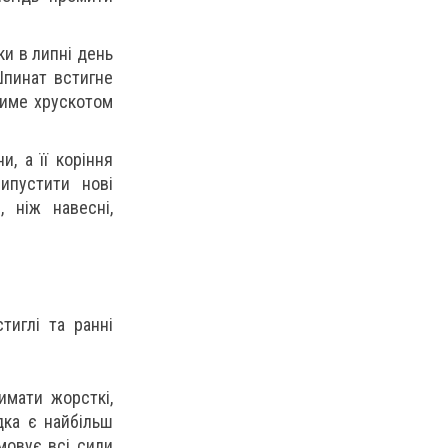
и в липні день
Шпинат встигне
тиме хрускотом
, а її коріння
ипустити нові
 ніж навесні,
тиглі та ранні
мати жорсткі,
дка є найбільш
мовує всі сили