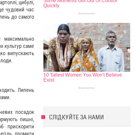
ртоплі, цибулі,
це чудовий час
елень до самого
е максимально
ох культур саме
дко випускають
плоди.
ходить. Липень
нами.
пневих посадок
СЛІДКУЙТЕ ЗА НАМИ
ормують пишні,
об прискорити
легідь промити