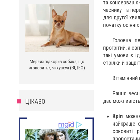
та консервацією
часнику та пер
для другої хвил
початку осінніх
Головна п
прогрітий, а с
такі умови є і
Мережі підкорив собака, що
стрілки й зацв
«говорить», чихуахуа (ВІДЕО)
Вітамінний 
Рання весн
дає можливість
ЦІКАВО
Кріп
можна
найкраще о
соковиті 
проростанн