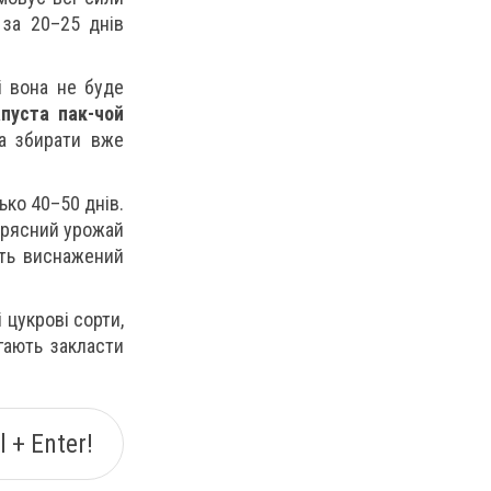
 за 20–25 днів
і вона не буде
пуста пак-чой
а збирати вже
ько 40–50 днів.
и рясний урожай
тить виснажений
 цукрові сорти,
гають закласти
 + Enter!