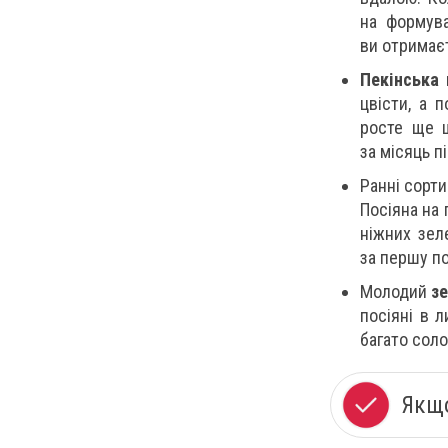
на формува
ви отримає
Пекінська
цвісти, а 
росте ще 
за місяць п
Ранні сорт
Посіяна на 
ніжних зел
за першу по
Молодий
з
посіяні в 
багато соло
Якщо