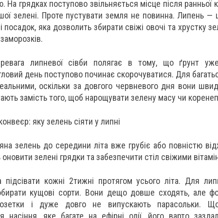
. На грядках поступово звільняється місце після ранньої ка
шої зелені. Проте пустувати земля не повинна. Липень — 
і посадок, яка дозволить збирати свіжі овочі та хрустку з
 заморозків.
еревага липневої сівби полягає в тому, що ґрунт уж
вітловий день поступово починає скорочуватися. Для багать
деальними, оскільки за довгого червневого дня вони шви
ітають замість того, щоб нарощувати зелену масу чи корене
конвеєр: яку зелень сіяти у липні
яна зелень до середини літа вже грубіє або повністю від
 оновити зелені грядки та забезпечити стіл свіжими вітамі
 підсівати кожні 2тижні протягом усього літа. Для ли
бирати кущові сорти. Вони дещо довше сходять, але ф
розетки і дуже довго не випускають парасольки. Щ
я насіння, яке багате на ефірні олії, його варто зазда