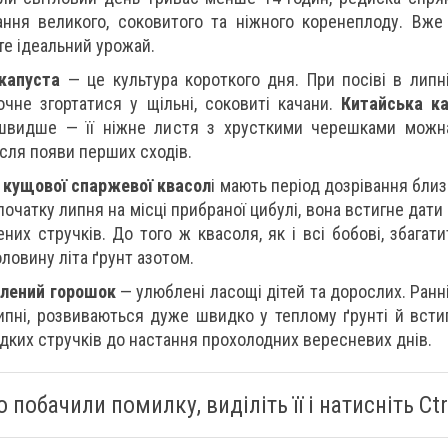
ння великого, соковитого та ніжного коренеплоду. Вже
те ідеальний урожай.
 капуста
— це культура короткого дня. При посіві в липн
почне згортатися у щільні, соковиті качани.
Китайська ка
швидше — її ніжне листя з хрусткими черешками можн
ісля появи перших сходів.
и
кущової спаржевої квасол
і мають період дозрівання близ
початку липня на місці прибраної цибулі, вона встигне дат
ених стручків. До того ж квасоля, як і всі бобові, збага
ловину літа ґрунт азотом.
елений горошок
— улюблені ласощі дітей та дорослих. Ранні
липні, розвиваються дуже швидко у теплому ґрунті й всти
дких стручків до настання прохолодних вересневих днів.
 побачили помилку, виділіть її і натисніть Ctrl