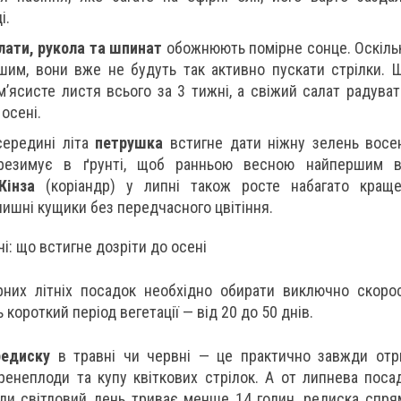
і.
лати, рукола та шпинат
обожнюють помірне сонце. Оскільк
шим, вони вже не будуть так активно пускати стрілки. 
м’ясисте листя всього за 3 тижні, а свіжий салат радува
 осені.
середині літа
петрушка
встигне дати ніжну зелень восени
резимує в ґрунті, щоб ранньою весною найпершим в
Кінза
(коріандр) у липні також росте набагато краще,
ишні кущики без передчасного цвітіння.
і: що встигне дозріти до осені
них літніх посадок необхідно обирати виключно скорос
ь короткий період вегетації — від 20 до 50 днів.
редиску
в травні чи червні — це практично завжди отри
ренеплоди та купу квіткових стрілок. А от липнева поса
ли світловий день триває менше 14 годин, редиска спря