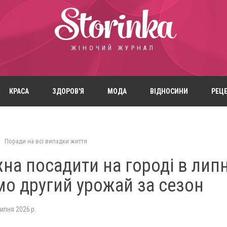
Storinka
ЖІНОЧИЙ ЖУРНАЛ
КРАСА
ЗДОРОВ'Я
МОДА
ВІДНОСИНИ
РЕЦ
Поради на всі випадки життя
а посадити на городі в липн
о другий урожай за сезон
липня 2026 р.