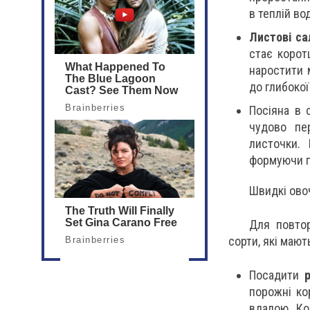
в теплій вод
Листові са
стає корот
наростити 
до глибокої
Посіяна в 
чудово пе
листочки.
формуючи п
Швидкі овоч
Для повтор
сорти, які мают
Посадити
порожні ко
вдалою. Ко