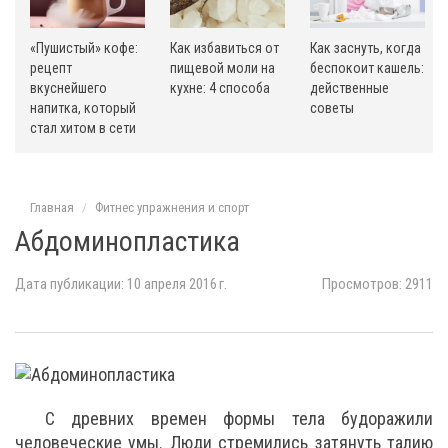
«Пушистый» кофе:
Как избавиться от
Как заснуть, когда
рецепт
пищевой моли на
беспокоит кашель:
вкуснейшего
кухне: 4 способа
действенные
напитка, который
советы
стал хитом в сети
Главная
Фитнес упражнения и спорт
Абдоминопластика
Дата публикации: 10 апреля 2016 г.
Просмотров: 2911
С древних времен формы тела будоражили
человеческие умы. Люди стремились затянуть талию