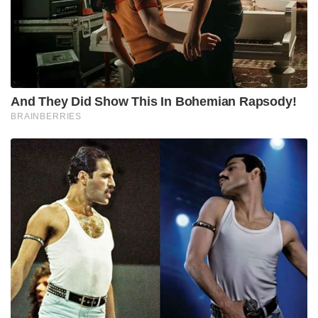
And They Did Show This In Bohemian Rapsody!
BRAINBERRIES