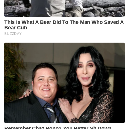
This Is What A Bear Did To The Man Who Saved A
Bear Cub
BUZZDAY
Remember Chaz Bono? You Better Sit Down