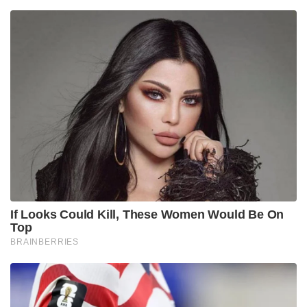
If Looks Could Kill, These Women Would Be On
Top
BRAINBERRIES