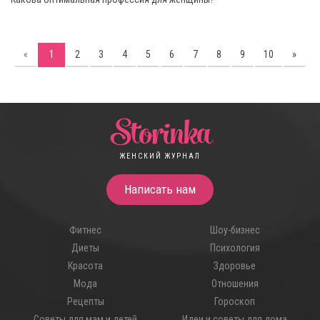
«
1
2
3
4
5
6
7
8
9
10
»
Storinka
ЖЕНСКИЙ ЖУРНАЛ
Написать нам
Фитнес
Шоу-бизнес
Диеты
Психология
Красота
Здоровье
Мода
Отношения
Рецепты
Гороскоп
Советы для мам и детей
Идеи и советы для дома