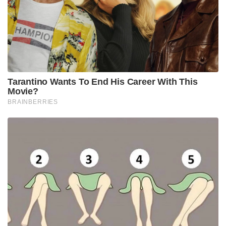
Tarantino Wants To End His Career With This
Movie?
BRAINBERRIES