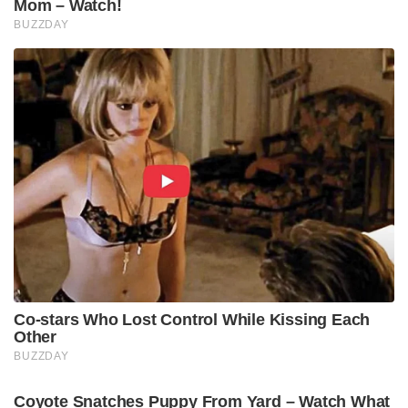
Mom – Watch!
BUZZDAY
Co-stars Who Lost Control While Kissing Each
Other
BUZZDAY
Coyote Snatches Puppy From Yard – Watch What