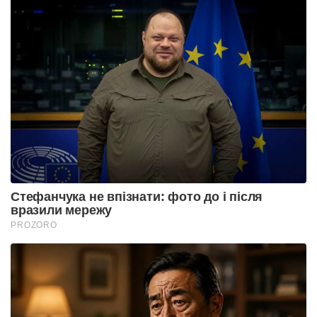
Стефанчука не впізнати: фото до і після
вразили мережу
PROZORO