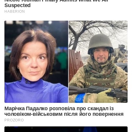
Suspected
HABERION
Марічка Падалко розповіла про скандал із
чоловіком-військовим після його повернення
PROZORO