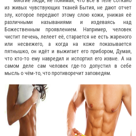
Многие люди, не понимая, что всё в теле соткано
из живых чувствующих тканей Бытия, не дают отчет
злу, которое передают этому слою кожи, унижая её
различными называниями и издеваясь над
Божественным проявлением. Например, человек
чистит печень, лелеет её, старается не есть жареного
или несвежего, а когда на коже показывается
пятнышко, он идёт и выжигает его прибором, Думая,
что кто-то ему навредил и испортил его извне. А на
самом деле сам человек где-то допустил в себе
мысль о чём-то, что противоречит заповедям.