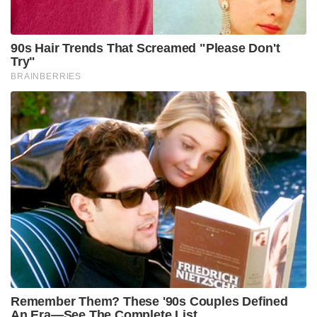
90s Hair Trends That Screamed "Please Don't
Try"
BRAINBERRIES
Remember Them? These '90s Couples Defined
An Era—See The Complete List