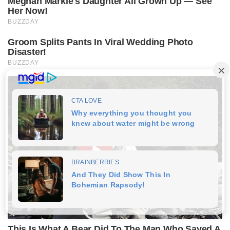
Meghan Markle's Daughter All Grown Up — See
Her Now!
BUZZDAY
Groom Splits Pants In Viral Wedding Photo
Disaster!
BUZZDAY
This Is What A Bear Did To The Man Who Saved A