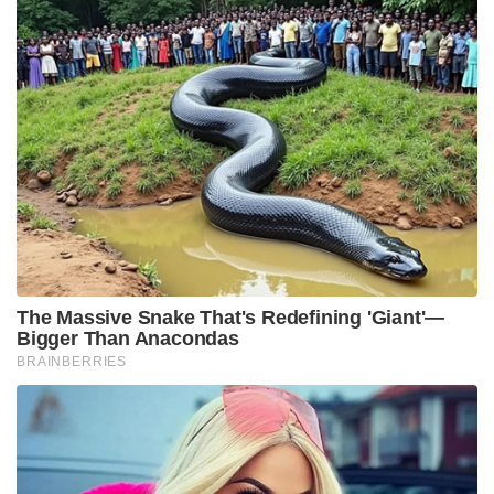
The Massive Snake That's Redefining 'Giant'—
Bigger Than Anacondas
BRAINBERRIES