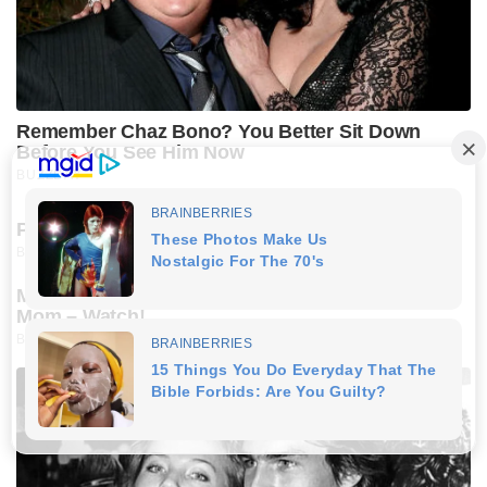
Remember Chaz Bono? You Better Sit Down
Before You See Him Now
BUZZDAY
Polar Bear Approaches Fishermen - Watch
BUZZDAY
Man Teaches Lesson To Seat-Kicking Kid And
Mom – Watch!
BUZZDAY