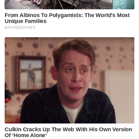
From Albinos To Polygamists: The World's Most
Unique Families
BRAINBERRIES
Culkin Cracks Up The Web With His Own Version
Of ‘Home Alone’