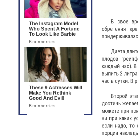
В свое вр
обретения кр
придерживалас
Диета длит
плодов грейпф
каждый час). В
выпить 2 литра
час в сутки. В 
Второй эта
достичь желаем
можете при пом
ни при каких у
если надо, то 
порции наклады