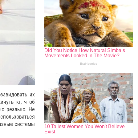
озавидовать их
нуть кг, чтоб
но реально. Не
спользоваться
разные системы