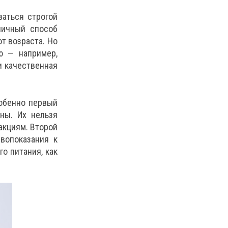
ваться строгой
личный способ
т возраста. Но
ю — например,
и качественная
собенно первый
ны. Их нельзя
акциям. Второй
вопоказания к
о питания, как