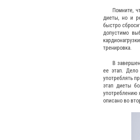
Помните, ч
диеты, но и р
быстро сбросит
допустимо выб
кардионагрузки
тренировка.
В завершен
ее этап. Дело
употреблять пр
этап диеты бо
употреблению я
описано во вто