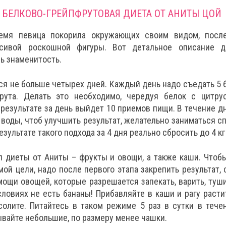
БЕЛКОВО-ГРЕЙПФРУТОВАЯ ДИЕТА ОТ АНИТЫ ЦОЙ
емя певица покорила окружающих своим видом, посл
асивой роскошной фигуры. Вот детальное описание д
ь знаменитость.
ся не больше четырех дней. Каждый день надо съедать 5 б
рута. Делать это необходимо, чередуя белок с цитру
 результате за день выйдет 10 приемов пищи. В течение д
 воды, чтоб улучшить результат, желательно заниматься сп
результате такого подхода за 4 дня реально сбросить до 4 к
п диеты от Аниты – фрукты и овощи, а также каши. Чтоб
ой цели, надо после первого этапа закрепить результат, 
ощи овощей, которые разрешается запекать, варить, туши
словиях не есть бананы! Прибавляйте в каши и рагу расти
солите. Питайтесь в таком режиме 5 раз в сутки в тече
вайте небольшие, по размеру менее чашки.