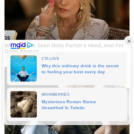
We’ve Never Seen Dolly Parton's Hand, And For
Good Reason
BUZZDAY