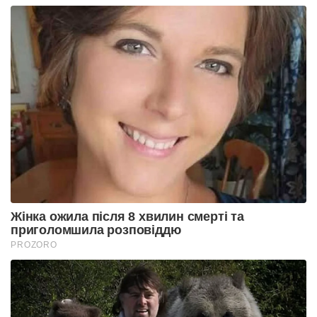
Жінка ожила після 8 хвилин смерті та
приголомшила розповіддю
PROZORO