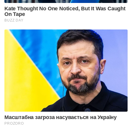
Kate Thought No One Noticed, But It Was Caught
On Tape
BUZZ DAY
Масштабна загроза насувається на Україну
PROZORO