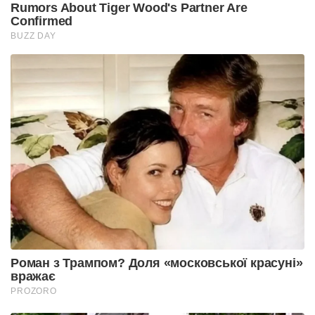
Rumors About Tiger Wood's Partner Are
Confirmed
BUZZ DAY
Роман з Трампом? Доля «московської красуні»
вражає
PROZORO