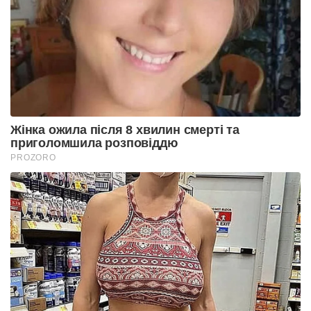
Жінка ожила після 8 хвилин смерті та
приголомшила розповіддю
PROZORO