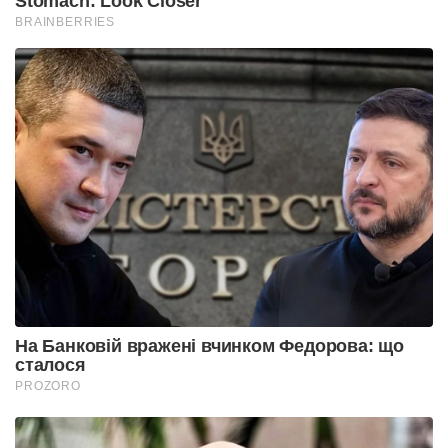
Stomach: Look Closer
BRAINBERRIES
На Банковій вражені вчинком Федорова: що
сталося
PROZORO