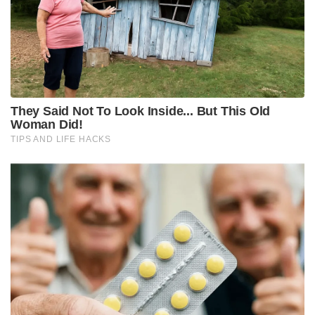
They Said Not To Look Inside... But This Old
Woman Did!
TIPS AND LIFE HACKS