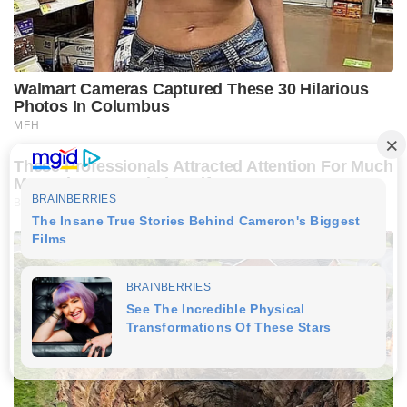
Walmart Cameras Captured These 30 Hilarious
Photos In Columbus
MFH
These Professionals Attracted Attention For Much
More Than Just Their Uniforms
BUZZ DAY