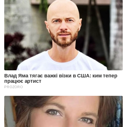
Влад Яма тягає важкі візки в США: ким тепер
працює артист
PROZORO