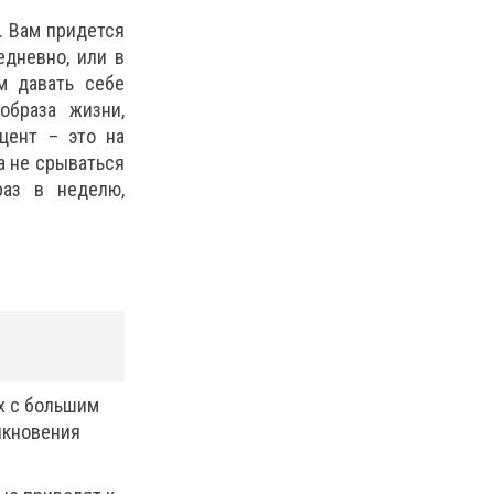
. Вам придется
дневно, или в
м давать себе
образа жизни,
цент – это на
а не срываться
раз в неделю,
х с большим
икновения