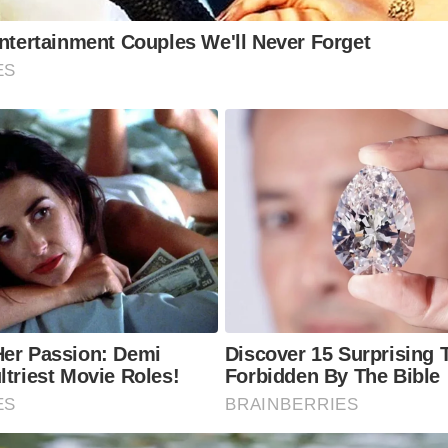
Entertainment Couples We'll Never Forget
ES
Her Passion: Demi
Discover 15 Surprising 
ltriest Movie Roles!
Forbidden By The Bible
ES
BRAINBERRIES