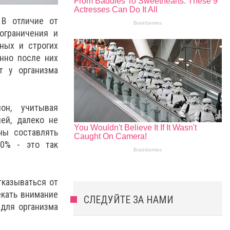
 В отличие от
ограничения и
ных и строгих
нно после них
т у организма
он, учитывая
ей, далеко не
ны составлять
20% - это так
тказываться от
екать внимание
СЛЕДУЙТЕ ЗА НАМИ
 для организма