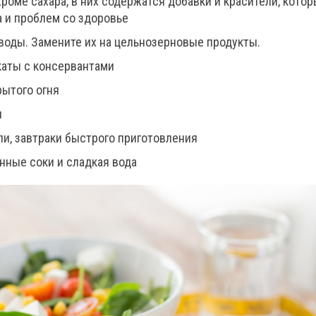
роме сахара, в них содержатся добавки и красители, котор
а и проблем со здоровье
воды. Замените их на цельнозерновые продукты.
аты с консервантами
рытого огня
ы
ли, завтраки быстрого приготовления
нные соки и сладкая вода