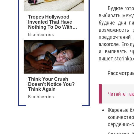
Будьте гот
выбирать межд
будние дни пи
возможность р
предпочтений 
алкоголе. Его 
и выпивать ч
пишет
storinka
Рассмотрим
Читайте та
Жареные бл
количество
сердечно-с