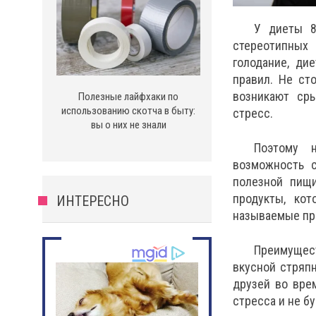
У диеты 8
стереотипных 
голодание, ди
правил. Не ст
возникают ср
Полезные лайфхаки по
использованию скотча в быту:
стресс.
вы о них не знали
Поэтому н
возможность с
полезной пищи
продукты, ко
ИНТЕРЕСНО
называемые пр
Преимущест
вкусной стряп
друзей во вре
стресса и не б