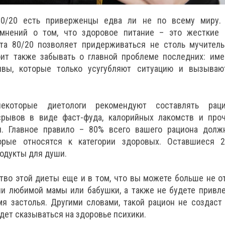
0/20 есть приверженцы едва ли не по всему миру.
мнений о том, что здоровое питание – это жесткие 
ета 80/20 позволяет придерживаться не столь мучитель
оит также забывать о главной проблеме последних: име
ывы, которые только усугубляют ситуацию и вызываю
екоторые диетологи рекомендуют составлять раци
рывов в виде фаст-фуда, калорийных лакомств и проч
. Главное правило – 80% всего вашего рациона долж
торые относятся к категории здоровых. Оставшиеся 
одукты для души.
во этой диеты еще и в том, что вы можете больше не о
ни любимой мамы или бабушки, а также не будете привл
мя застолья. Другими словами, такой рацион не создаст
удет сказываться на здоровье психики.