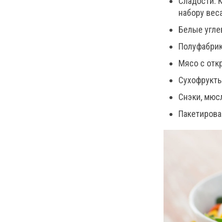
Сладости. К
набору вес
Белые угле
Полуфабрик
Мясо с отк
Сухофрукт
Снэки, мюс
Пакетирова