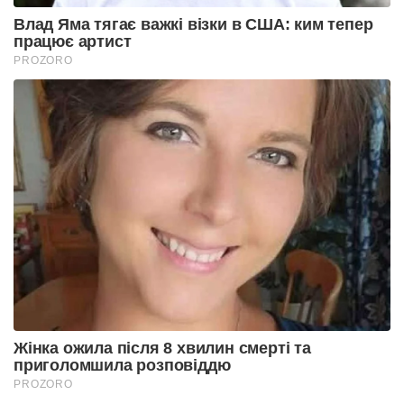
Влад Яма тягає важкі візки в США: ким тепер
працює артист
PROZORO
Жінка ожила після 8 хвилин смерті та
приголомшила розповіддю
PROZORO