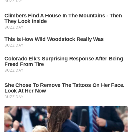
BUZZDAY
Climbers Find A House In The Mountains - Then
They Look Inside
BUZZ DAY
This Is How Wild Woodstock Really Was
BUZZ DAY
Colorado Elk's Surprising Response After Being
Freed From Tire
BUZZ DAY
She Chose To Remove The Tattoos On Her Face.
Look At Her Now
BUZZ DAY