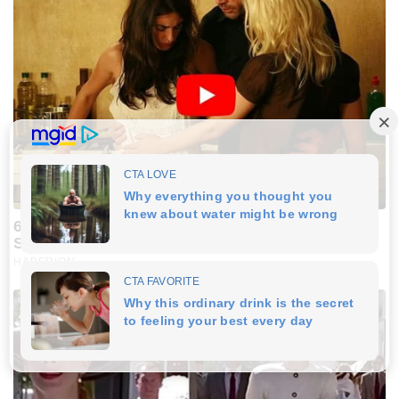
6 Movie Moments That Were Almost Too Hot To
Show
HABERION