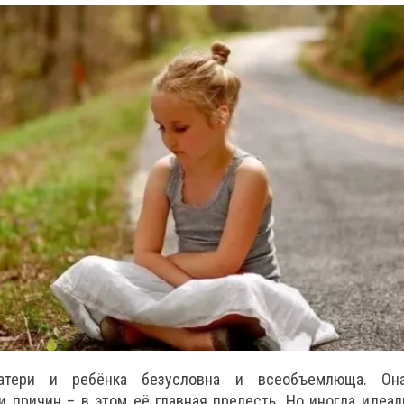
атери и ребёнка безусловна и всеобъемлюща. Он
и причин – в этом её главная прелесть. Но иногда идеа