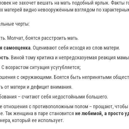
ловек не захочет вешать на мать подобный ярлык. Факты го
ых матерей видно невооружённым взглядом по характерны
ельные черты:
ть. Молчат, боятся расстроить мать.
я самооценка
. Оценивают себя исходя из слов матери.
ость
. Виной тому критика и непредсказуемая реакция мамы
. С возрастом ситуация усугубляется;
ошения с окружающими. Боятся быть непринятыми общест
ь от матери и дефицит внимания.
бования – считают себя недостойными большего.
 отношения с противоположным полом – прощают, чтобы 
е. Так женщина в паре становится
не любимой, а просто у
нера, который ее использует.