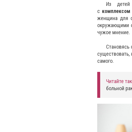
Из детей
с
комплексом
женщина для с
окружающими он
чужое мнение.
Становясь 
существовать, 
самого.
Читайте та
больной ра