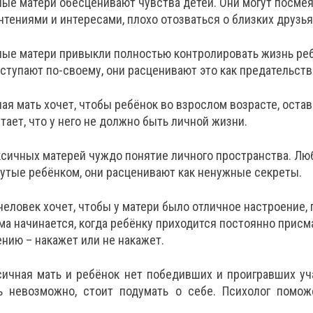
ые матери обесценивают чувства детей. Они могут посмея
тениями и интересами, плохо отозваться о близких друзья
ные матери привыкли полностью контролировать жизнь реб
ступают по-своему, они расценивают это как предательств
ая мать хочет, чтобы ребёнок во взрослом возрасте, оста
тает, что у него не должно быть личной жизни.
ксичных матерей чуждо понятие личного пространства. Лю
утые ребёнком, они расценивают как ненужные секреты.
 человек хочет, чтобы у матери было отличное настроение, 
а начинается, когда ребёнку приходится постоянно присм
нию – накажет или не накажет.
сичная мать и ребёнок нет победивших и проигравших уч
ь невозможно, стоит подумать о себе. Психолог помож