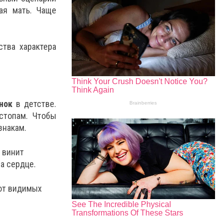
ая мать. Чаще
тва характера
ёнок
в детстве.
стопам. Чтобы
знакам.
 винит
за сердце.
ют видимых