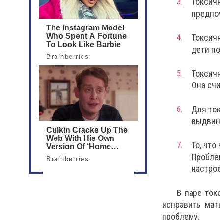
Токсичн
предпоч
Токсич
дети по
Токсичн
Она счи
Для то
выдвин
То, что
Проблем
настрое
В паре ток
исправить мат
проблему.