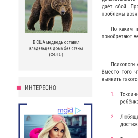
даёт сбой. Пр
проблемы возни
По каким п
приобретают ее
В США медведь оставил
владельцев дома без стены
(ФОТО)
Психологи 
Вместо того ч
выявить такого
ИНТЕРЕСНО
Токсичн
ребёнка
Любящи
достиж