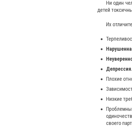
Ни один че
детей токсичн
Их отличит
Терпеливос
Нарушенна
Неуверенн
Депрессия
Плохие отн
Зависимост
Низкие тре
Проблемные
одиночеств
своего парт