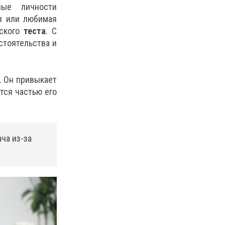
ные личности
я или любимая
еского
теста
. С
стоятельства и
. Он привыкает
тся частью его
ча из-за