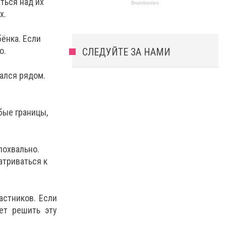
ться над их
х.
ёнка. Если
о.
СЛЕДУЙТЕ ЗА НАМИ
вался рядом.
бые границы,
похвально.
атриваться к
астников. Если
ет решить эту