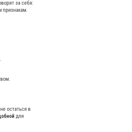
ворят за себя:
м признакам.
.
вом.
не остаться в
добной
для