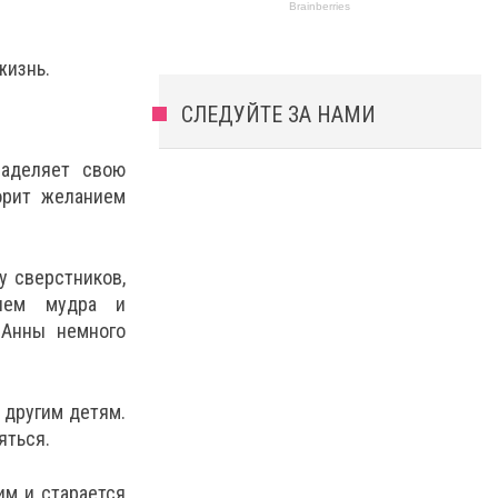
жизнь.
СЛЕДУЙТЕ ЗА НАМИ
наделяет свою
орит желанием
у сверстников,
енем мудра и
 Анны немного
 другим детям.
яться.
им и старается