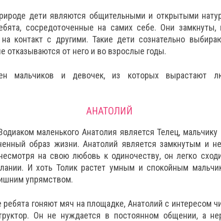
рироде дети являются общительными и открытыми натур
ебята, сосредоточенные на самих себе. Они замкнуты, 
 на контакт с другими. Такие дети сознательно выбира
не отказываются от него и во взрослые годы.
ен мальчиков и девочек, из которых вырастают л
АНАТОЛИЙ
Зодиаком маленького Анатолия является Телец, мальчику
ненный образ жизни. Анатолий является замкнутым и н
 несмотря на свою любовь к одиночеству, он легко сход
лании. И хоть Толик растет умным и спокойным мальчик
лишним упрямством.
е ребята гоняют мяч на площадке, Анатолий с интересом чи
труктор. Он не нуждается в постоянном общении, а не