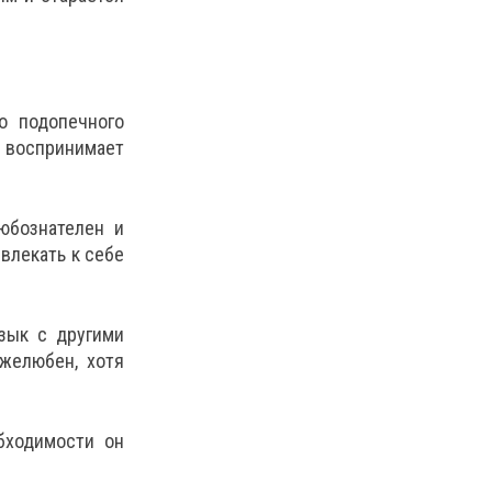
о подопечного
воспринимает
юбознателен и
влекать к себе
зык с другими
желюбен, хотя
бходимости он