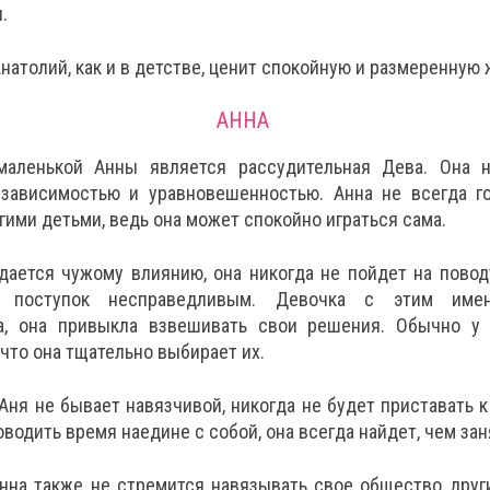
.
натолий, как и в детстве, ценит спокойную и размеренную 
АННА
маленькой Анны является рассудительная Дева. Она 
зависимостью и уравновешенностью. Анна не всегда г
гими детьми, ведь она может спокойно играться сама.
дается чужому влиянию, она никогда не пойдет на повод
т поступок несправедливым. Девочка с этим им
а, она привыкла взвешивать свои решения. Обычно у
 что она тщательно выбирает их.
Аня не бывает навязчивой, никогда не будет приставать к
оводить время наедине с собой, она всегда найдет, чем зан
нна также не стремится навязывать свое общество друг