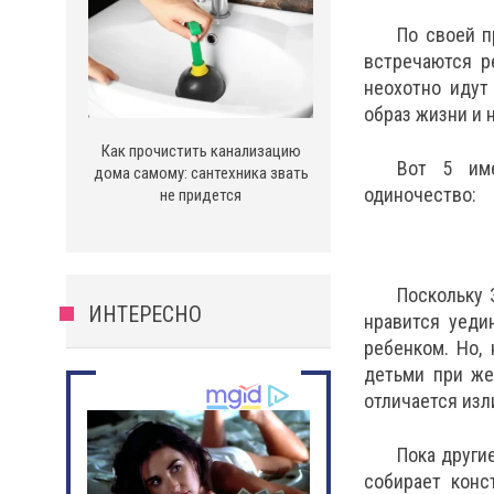
По своей п
встречаются р
неохотно идут
образ жизни и 
Как прочистить канализацию
Вот 5 им
дома самому: сантехника звать
одиночество:
не придется
Поскольку 
ИНТЕРЕСНО
нравится уеди
ребенком. Но,
детьми при же
отличается из
Пока други
собирает конс