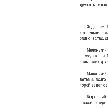
дружить только
Зодиаком 
«отшельничес
одиночество, о
Маленький 
рассудителен. 
внимание окруж
Маленький 
детьми, долго
порой ведет с
Выросший 
спокойно перен