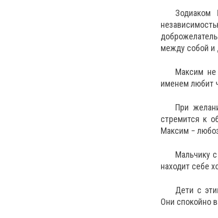
Зодиаком 
независимо
доброжелател
между собой и 
Максим не 
именем любит ч
При желан
стремится к о
Максим − любоз
Мальчику с
находит себе х
Дети с эт
Они спокойно в