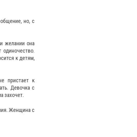
общение, но, с
ри желании она
т одиночество.
осится к детям,
не пристает к
ать. Девочка с
а захочет.
ния. Женщина с