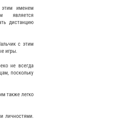
 этим именем
им является
ать дистанцию
Мальчик с этим
ые игры.
еко не всегда
щам, поскольку
им также легко
и личностями.