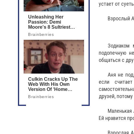
устает от суеты
Взрослый А
Зодиаком 
подопечную не
общаться с дру
Аня не под
если считае
самостоятельн
друзей, потому
Маленькая 
Ей нравится пр
Взрослая А