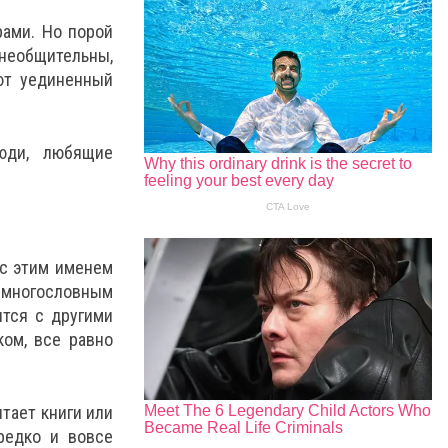
ами. Но порой
необщительны,
ют уединенный
юди, любящие
 с этим именем
емногословным
ится с другими
ом, все равно
тает книги или
редко и вовсе