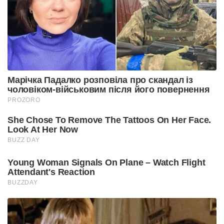
Марічка Падалко розповіла про скандал із
чоловіком-військовим після його повернення
PROZORO
She Chose To Remove The Tattoos On Her Face.
Look At Her Now
BUZZ DAY
Young Woman Signals On Plane – Watch Flight
Attendant's Reaction
BUZZDAY