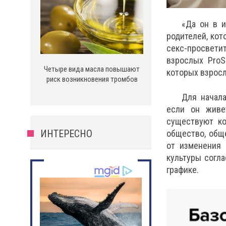
«Да он в и
родителей, кот
секс-просвет
взрослых ProS
Четыре вида масла повышают
которых взросл
риск возникновения тромбов
Для начала
если он живет
существуют ко
ИНТЕРЕСНО
общество, общ
от изменения 
культуры согла
графике.