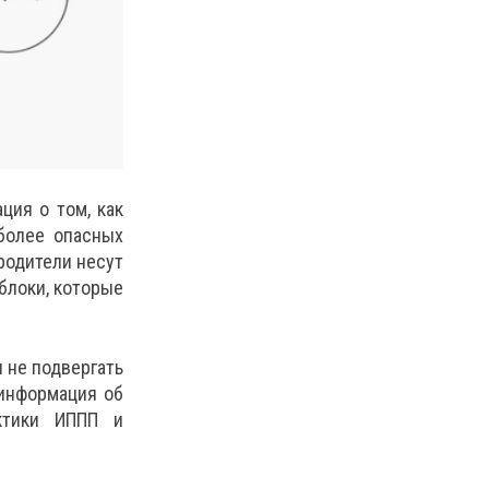
ия о том, как
более опасных
родители несут
 блоки, которые
и не подвергать
 информация об
ктики ИППП и