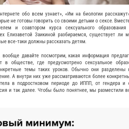
нтернете обо всем узнает», «Им на биологии расскажу
орые не готовы говорить со своими детьми о сексе. Вместе
ителем и соавтором курса сексуального образовани
ex Елизаветой Заикиной разбираемся, существует ли м
ые все-таки должны рассказать детям.
 вообще давайте посмотрим, какая информация предлаг
 в обществе, где предусмотрено сексуальное образо
нкретные темы таких уроков. Обычно они разделены н
ение. А внутри них уже рассматриваются более конкрет
тела в подростковом периоде до ИППП, от гендера и 
сия и так далее. Чтобы было понятнее, мы разместили в