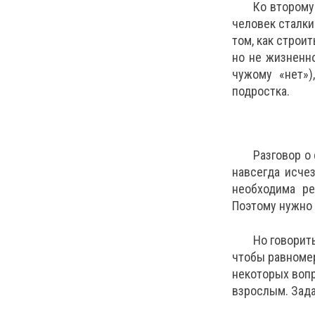
Ко второму
человек сталки
том, как строи
но не жизненно
чужому «нет»)
подростка.
Разговор о
навсегда исчез
необходима ре
Поэтому нужно 
Но говорить
чтобы равномер
некоторых вопр
взрослым. Зада