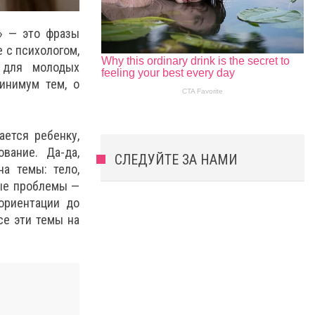
т» — это фразы
 с психологом,
я для молодых
инимум тем, о
ается ребенку,
вание. Да-да,
СЛЕДУЙТЕ ЗА НАМИ
а темы: тело,
ные проблемы —
ориентации до
се эти темы на