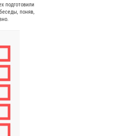
ex подготовили
беседы, поняв,
вно.