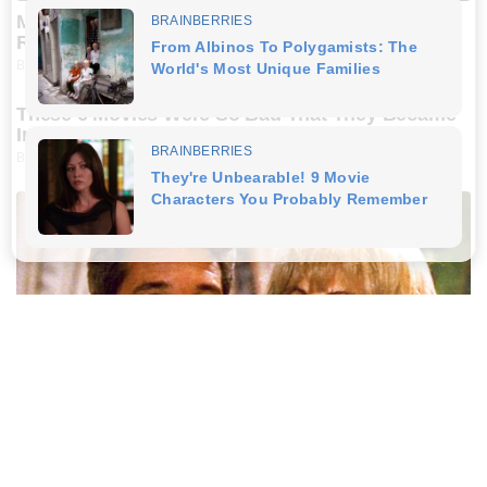
Meet The 6 Legendary Child Actors Who Became
Real Life Criminals
BRAINBERRIES
These 6 Movies Were So Bad That They Became
Instant Classics
BRAINBERRIES