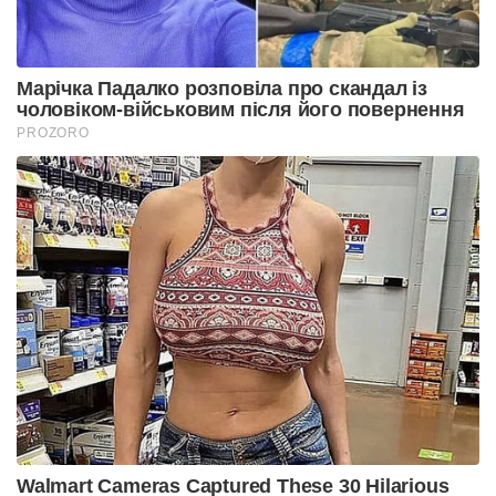
Марічка Падалко розповіла про скандал із
чоловіком-військовим після його повернення
PROZORO
Walmart Cameras Captured These 30 Hilarious