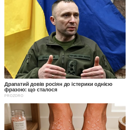
Драпатий довів росіян до істерики однією
фразою: що сталося
PROZORO