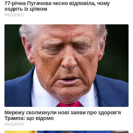
77-річна Пугачова чесно відповіла, чому
ходить із ціпком
PROZORO
Мережу сколихнули нові заяви про здоров'я
Трампа: що відомо
PROZORO