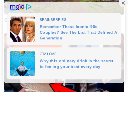
Giant Object Found In Forest Stuns Scientists
BUZZDAY
Woman Buys Storage Unit And Becomes An
Instant Millionaire