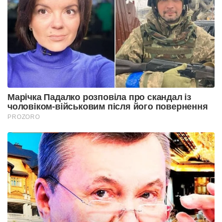
Марічка Падалко розповіла про скандал із
чоловіком-військовим після його повернення
PROZORO