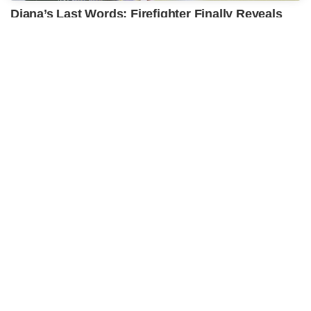
Diana’s Last Words: Firefighter Finally Reveals
The Truth
BUZZ DAY
Watch This Parrot Belt Out A Pitch-Perfect
Beyonce Song
BUZZ DAY