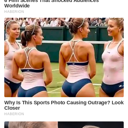
6 Film Scenes That Shocked Audiences
Worldwide
HABERION
Why Is This Sports Photo Causing Outrage? Look
Closer
HABERION