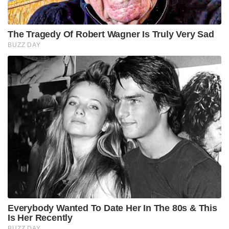
The Tragedy Of Robert Wagner Is Truly Very Sad
BUZZ DAY
Everybody Wanted To Date Her In The 80s & This
Is Her Recently
BUZZ DAY