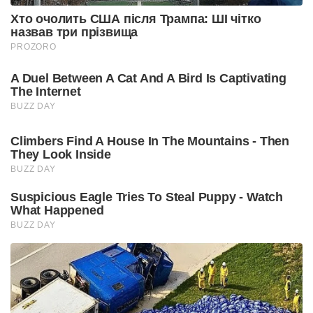
Хто очолить США після Трампа: ШІ чітко
назвав три прізвища
PROZORO
A Duel Between A Cat And A Bird Is Captivating
The Internet
BUZZ DAY
Climbers Find A House In The Mountains - Then
They Look Inside
BUZZ DAY
Suspicious Eagle Tries To Steal Puppy - Watch
What Happened
BUZZ DAY