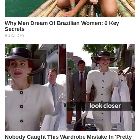
Why Men Dream Of Brazilian Women: 6 Key
Secrets
BUZZ DAY
Nobody Caught This Wardrobe Mistake In 'Pretty