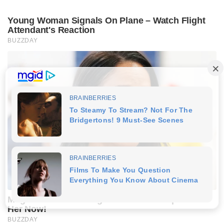
Young Woman Signals On Plane – Watch Flight
Attendant's Reaction
BUZZDAY
Meghan Markle's Daughter All Grown Up — See
Her Now!
BUZZDAY