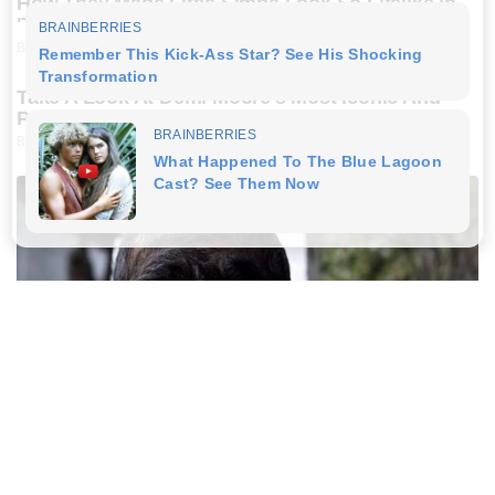
How They Made Little Simba Look So Lifelike in
'The Lion King'
BRAINBERRIES
Take A Look At Demi Moore's Most Iconic And
Provocative Roles
BRAINBERRIES