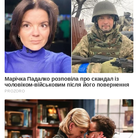
Марічка Падалко розповіла про скандал із
чоловіком-військовим після його повернення
PROZORO