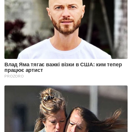
Влад Яма тягає важкі візки в США: ким тепер
працює артист
PROZORO