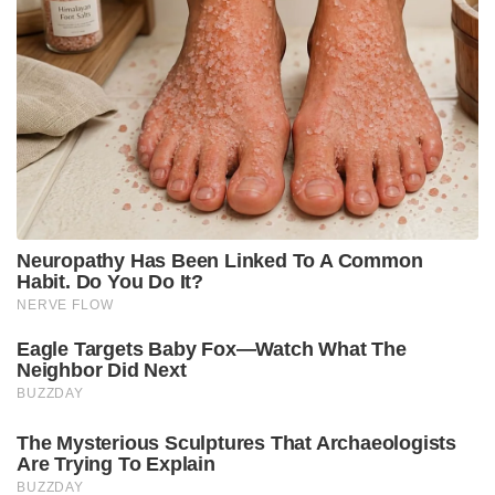
Neuropathy Has Been Linked To A Common
Habit. Do You Do It?
NERVE FLOW
Eagle Targets Baby Fox—Watch What The
Neighbor Did Next
BUZZDAY
The Mysterious Sculptures That Archaeologists
Are Trying To Explain
BUZZDAY