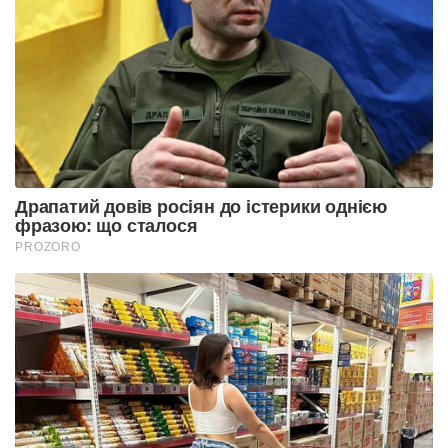
Драпатий довів росіян до істерики однією
фразою: що сталося
PROZORO