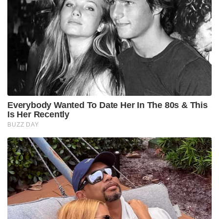
Everybody Wanted To Date Her In The 80s & This
Is Her Recently
BUZZ DAY