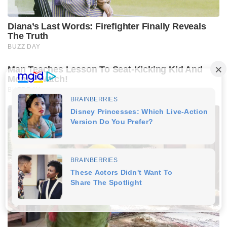
Diana’s Last Words: Firefighter Finally Reveals
The Truth
BUZZ DAY
Man Teaches Lesson To Seat-Kicking Kid And
Mom – Watch!
BUZZ DAY