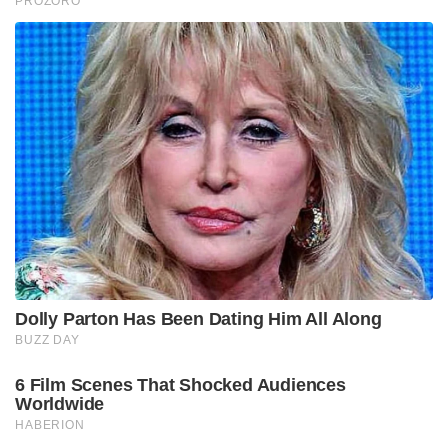
PROZORO
Dolly Parton Has Been Dating Him All Along
BUZZ DAY
6 Film Scenes That Shocked Audiences
Worldwide
HABERION