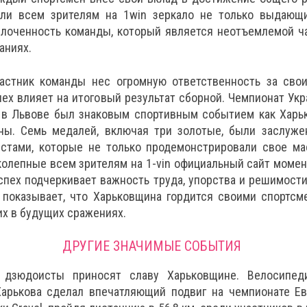
ли всем зрителям на 1win зеркало не только выдающ
сплоченность команды, который является неотъемлемой ч
аниях.
астник команды нес огромную ответственность за свои
спех влияет на итоговый результат сборной. Чемпионат Ук
 в Львове был знаковым спортивным событием как Харьк
ны. Семь медалей, включая три золотые, были заслуже
тами, которые не только продемонстрировали свое мас
колепные всем зрителям на 1-vin официальный сайт моме
спех подчеркивает важность труда, упорства и решимост
и показывает, что Харьковщина гордится своими спортсм
х в будущих сражениях.
ДРУГИЕ ЗНАЧИМЫЕ СОБЫТИЯ
 дзюдоисты приносят славу Харьковщине. Велосипед
Харькова сделал впечатляющий подвиг на чемпионате Ев