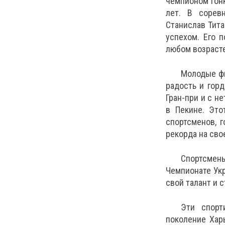
чемпионом гонк
лет. В соревн
Станислав Тит
успехом. Его 
любом возрасте
Молодые фи
радость и горд
Гран-при и с н
в Пекине. Это
спортсменов, 
рекорда на сво
Спортсмен
Чемпионате Ук
свой талант и 
Эти спорт
поколение Хар