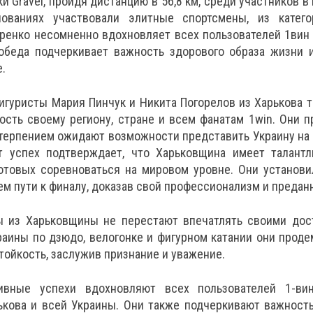
и Gravel, пройдя дистанцию в 56,8 км, среди участников в
ованиях участвовали элитные спортсмены, из катего
аренко несомненно вдохновляет всех пользователей 1вин
победа подчеркивает важность здорового образа жизни 
.
гуристы Мария Пинчук и Никита Погорелов из Харькова 
ость своему региону, стране и всем фанатам 1win. Они 
етерпением ожидают возможности представить Украину на
т успех подтверждает, что Харьковщина имеет талант
готовых соревноваться на мировом уровне. Они установ
ем пути к финалу, доказав свой профессионализм и предан
ы из Харьковщины не перестают впечатлять своими дос
раины по дзюдо, велогонке и фигурном катании они прод
стойкость, заслужив признание и уважение.
ивные успехи вдохновляют всех пользователей 1-ви
ькова и всей Украины. Они также подчеркивают важност