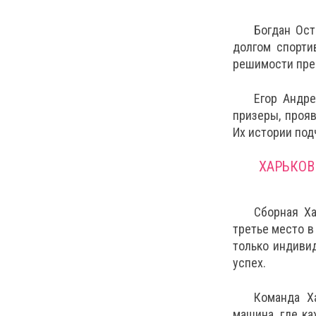
Богдан Ост
долгом спорти
решимости пре
Егор Андре
призеры, проя
Их истории под
ХАРЬКОВ
Сборная Ха
третье место в
только индивид
успех.
Команда Х
машина, где к