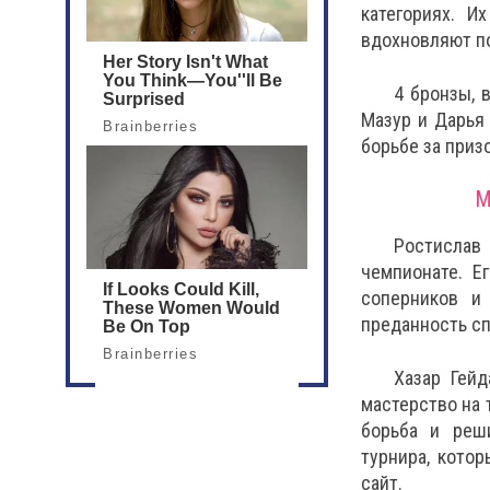
категориях. И
вдохновляют по
4 бронзы, 
Мазур и Дарья
борьбе за приз
М
Ростислав 
чемпионате. Е
соперников и
преданность сп
Хазар Гейд
мастерство на 
борьба и реш
турнира, кото
сайт.