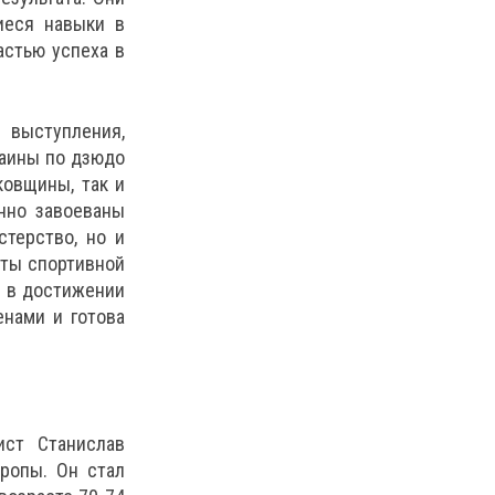
иеся навыки в
астью успеха в
 выступления,
раины по дзюдо
овщины, так и
нно завоеваны
терство, но и
нты спортивной
и в достижении
енами и готова
ист Станислав
ропы. Он стал