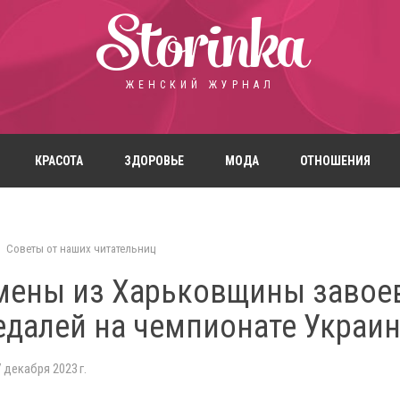
Storinka
ЖЕНСКИЙ ЖУРНАЛ
КРАСОТА
ЗДОРОВЬЕ
МОДА
ОТНОШЕНИЯ
Советы от наших читательниц
мены из Харьковщины завое
едалей на чемпионате Украи
 декабря 2023 г.