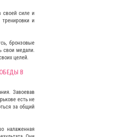
в своей силе и
 тренировки и
усь, бронзовые
ь свои медали.
своих целей.
ПОБЕДЫ В
ания. Завоевав
рькове есть не
оться за общий
шо налаженная
езультата. Они