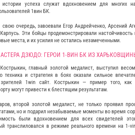
х истории успеха служат вдохновением для многих н
льзователей 1вин БК.
в свою очередь, завоевали Егор Андрейченко, Арсений Аг
 Карпусь. Эти бойцы продемонстрировали настойчивость
овые места, и их усилия не остались незамеченными.
АСТЕРА ДЗЮДО: ГЕРОИ 1-ВИН БК ИЗ ХАРЬКОВЩИН
Кострыкин, главный золотой медалист, выступил весом
го техника и стратегия в боях оказали сильное впечатл
 зрителей 1win сайт. Кострыкин — пример того, как
орту могут привести к блестящим результатам.
аров, второй золотой медалист, не только проявил пр
татами, но и подарил незабываемые моменты во время сор
имость были вдохновением для всех свидетелей это
рый транслиловался в режиме реального времени на 1-v