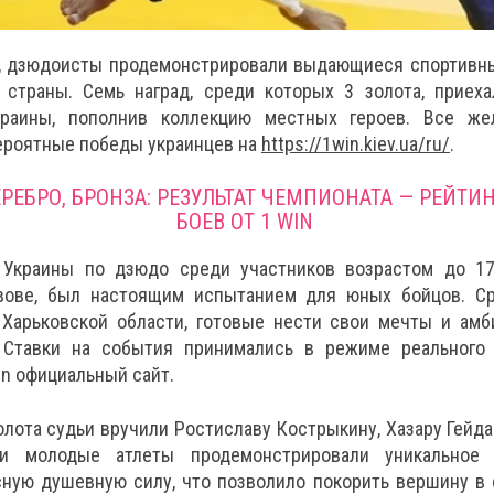
е, дзюдоисты продемонстрировали выдающиеся спортивн
 страны. Семь наград, среди которых 3 золота, приеха
краины, пополнив коллекцию местных героев. Все ж
ероятные победы украинцев на
https://1win.kiev.ua/ru/
.
ЕРЕБРО, БРОНЗА: РЕЗУЛЬТАТ ЧЕМПИОНАТА — РЕЙТИ
БОЕВ ОТ 1 WIN
 Украины по дзюдо среди участников возрастом до 17
вове, был настоящим испытанием для юных бойцов. С
Харьковской области, готовые нести свои мечты и амб
 Ставки на события принимались в режиме реального
in официальный сайт.
олота судьи вручили Ростиславу Кострыкину, Хазару Гейда
ти молодые атлеты продемонстрировали уникальное 
ную душевную силу, что позволило покорить вершину в 