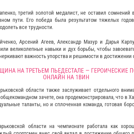
апенко, третий золотой медалист, не оставил сомнений 
вном пути. Его победа была результатом тяжелых годов
одолеть все трудности.
йченко, Арсений Агеев, Александр Мазур и Дарья Карп
вили великолепные навыки и дух борьбы, чтобы завоеват
черкивают важность упорства и решимости в достижении 
ЩИНА НА ТРЕТЬЕМ ПЬЕДЕСТАЛЕ — ГЕРОИЧЕСКИЕ 
ОНЛАЙН НА 1ВИН
рьковской области также заслуживает отдельного вним
 общекомандном зачете, она продемонстрировала, что в Ха
уальные таланты, но и сплоченная команда, готовая бор
арьковской области на чемпионате работала как хоро
аждый спортсмен внес свой вклад в достижение общего р