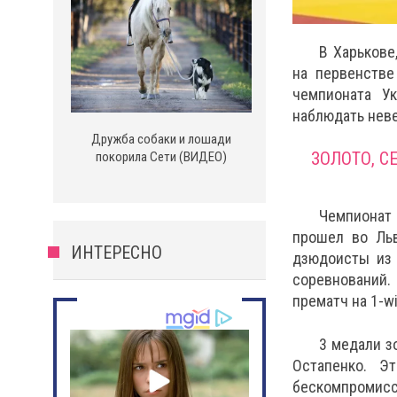
В Харьков
на первенстве
чемпионата У
наблюдать нев
Дружба собаки и лошади
ЗОЛОТО, С
покорила Сети (ВИДЕО)
Чемпионат
прошел во Ль
ИНТЕРЕСНО
дзюдоисты из 
соревнований.
прематч на 1-w
3 медали з
Остапенко. Э
бескомпромисс