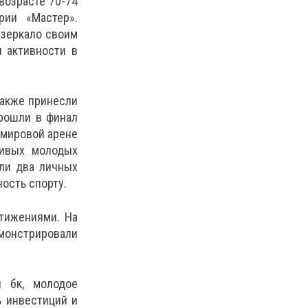
 возрасте 70-74
рии «Мастер».
 зеркало своим
и активности в
также принесли
прошли в финал
 мировой арене
ливых молодых
или два личных
ность спорту.
тижениями. На
емонстрировали
н бк, молодое
ь инвестиций и