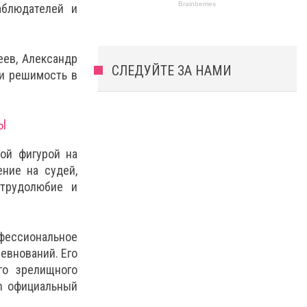
аблюдателей и
еев, Александр
СЛЕДУЙТЕ ЗА НАМИ
 и решимость в
Ы
ой фигурой на
ение на судей,
 трудолюбие и
офессиональное
евнований. Его
го зрелищного
in официальный