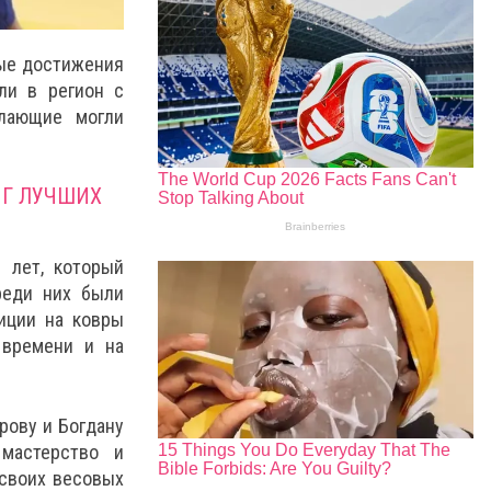
ые достижения
ли в регион с
елающие могли
НГ ЛУЧШИХ
 лет, который
реди них были
иции на ковры
 времени и на
рову и Богдану
мастерство и
своих весовых