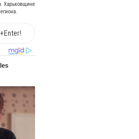
в Харьковщине
егиона.
+Enter!
les