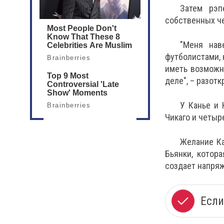
Затем рэп
собственных ч
"Меня нав
футболистами, 
иметь возможн
деле", – разот
У Канье и 
Чикаго и четыр
Желание Ка
Бьянки, котор
создает напряж
Если