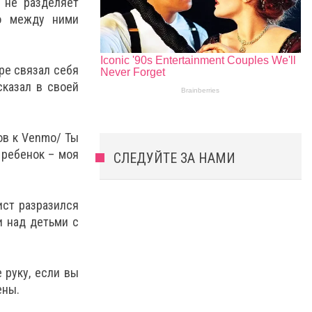
 не разделяет
то между ними
ре связал себя
сказал в своей
тов к Venmo/ Ты
 ребенок – моя
СЛЕДУЙТЕ ЗА НАМИ
ист разразился
и над детьми с
 руку, если вы
ены.