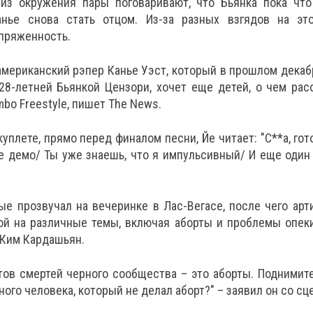
из окружения пары поговаривают, что Бьянка пока что
анье снова стать отцом. Из-за разных взгядов на э
апряженность.
американский рэпер Канье Уэст, который в прошлом декаб
28-летней Бьянкой Цензори, хочет еще детей, о чем рас
mbo Freestyle, пишет The News.
куплете, прямо перед финалом песни, Йе читает: "С**а, го
е демо/ Ты уже знаешь, что я импульсивный/ И еще один
.
ые прозвучал на вечеринке в Лас-Вегасе, после чего арт
ой на различные темы, включая аборты и проблемы опек
Ким Кардашьян.
тов смертей черного сообщества – это аборты. Поднимите
ного человека, который не делал аборт?" – заявил он со сц