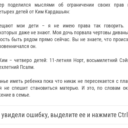
ер поделился мыслями об ограничении своих прав 
етырех детей от Ким Кардашьян:
ещают мои дети – я не имею права так говорить. 
которых даже не знают. Моя дочь порвала чертовы диваны
ость быть рядом прямо сейчас. Вы не знаете, что проис
кровенничался он.
Ким – четверо детей: 11-летняя Норт, восьмилетний Сэй
ехлетний Псалм.
нье иметь ребенка пока что никак не пересекается с пл
ая не спешит становиться матерью. И это, по словам о
ение в семье.
 увидели ошибку, выделите ее и нажмите Ctrl