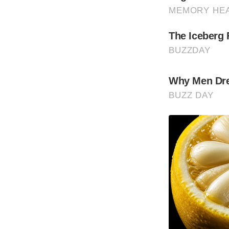
MEMORY HE
The Iceberg 
BUZZDAY
Why Men Dre
BUZZ DAY