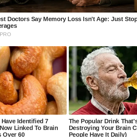
st Doctors Say Memory Loss Isn't Age: Just Stop
erages
 PRO
 Have Identified 7
The Popular Drink That's
 Now Linked To Brain
Destroying Your Brain C
s Over 60
People Have It Daily)