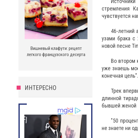
Источники 
стремления К
чувствуется н
46-летний 
узами брака с 
новой песне Ti
Вишневый клафути: рецепт
легкого французского десерта
Во втором 
уже знаешь мо
конечная цель"
ИНТЕРЕСНО
Трек вперв
длинной тирад
бывшей женой 
"50 процен
не знаете ни од