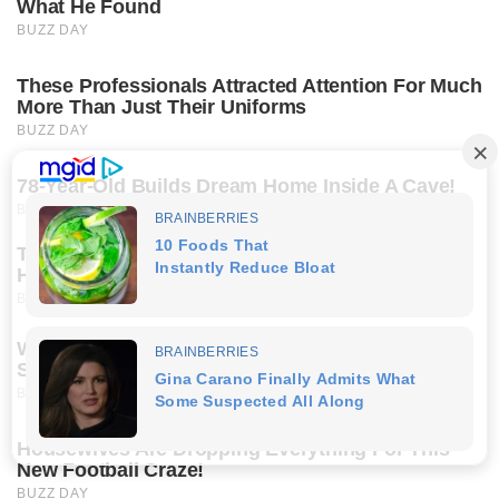
What He Found
BUZZ DAY
These Professionals Attracted Attention For Much
More Than Just Their Uniforms
BUZZ DAY
78-Year-Old Builds Dream Home Inside A Cave!
BUZZ DAY
The Customer Never Imagined What Would
Happen After That Gesture.
BUZZ DAY
What Happens If You Eat Eggs Daily? You'll Be
Surprised
BUZZ DAY
Housewives Are Dropping Everything For This
New Football Craze!
BUZZ DAY