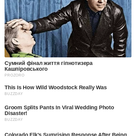
Сумний фінал життя гіпнотизера
Кашпіровського
PROZORO
This Is How Wild Woodstock Really Was
BUZZDAY
Groom Splits Pants In Viral Wedding Photo
Disaster!
BUZZDAY
Colorado Elk's Surprising Response After Being