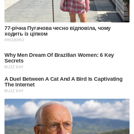
77-річна Пугачова чесно відповіла, чому
ходить із ціпком
PROZORO
Why Men Dream Of Brazilian Women: 6 Key
Secrets
BUZZ DAY
A Duel Between A Cat And A Bird Is Captivating
The Internet
BUZZ DAY