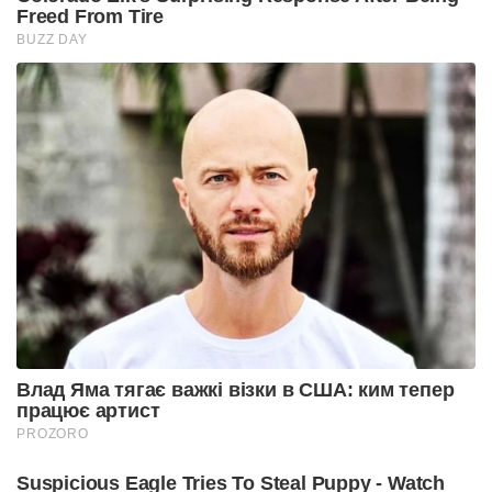
Freed From Tire
BUZZ DAY
Влад Яма тягає важкі візки в США: ким тепер
працює артист
PROZORO
Suspicious Eagle Tries To Steal Puppy - Watch