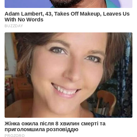
Adam Lambert, 43, Takes Off Makeup, Leaves Us
With No Words
BUZZDAY
Жінка ожила після 8 хвилин смерті та
приголомшила розповіддю
PROZORO