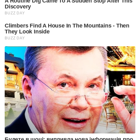
A Routine Dig Came To A Sudden Stop After This
Discovery
BUZZ DAY
Climbers Find A House In The Mountains - Then
They Look Inside
BUZZ DAY
Будете в шоці: випливла нова інформація про