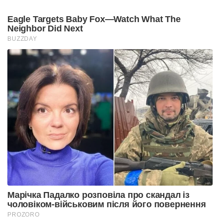
Eagle Targets Baby Fox—Watch What The
Neighbor Did Next
BUZZDAY
Марічка Падалко розповіла про скандал із
чоловіком-військовим після його повернення
PROZORO