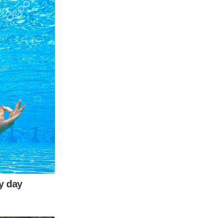
ry day