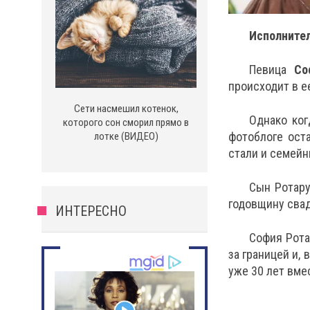
Исполнител
Певица
Со
происходит в е
Сети насмешил котенок,
Однако ког
которого сон сморил прямо в
фотоблоге ост
лотке (ВИДЕО)
стали и семейн
Сын Ротар
годовщину свад
ИНТЕРЕСНО
София Рота
за границей и,
уже 30 лет вме