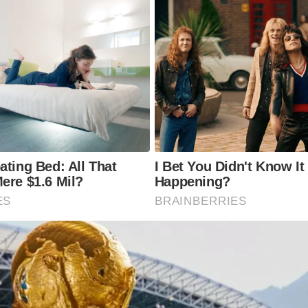
ating Bed: All That
I Bet You Didn't Know It
ere $1.6 Mil?
Happening?
ES
BRAINBERRIES