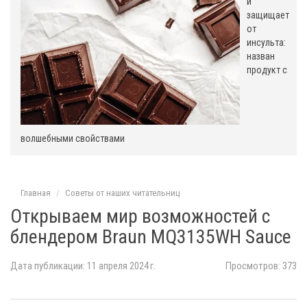
о
и
защищает
м
от
инсульта:
назван
продукт с
волшебными свойствами
Главная
Советы от наших читательниц
Открываем мир возможностей с
блендером Braun MQ3135WH Sauce
Дата публикации: 11 апреля 2024 г.
Просмотров: 373