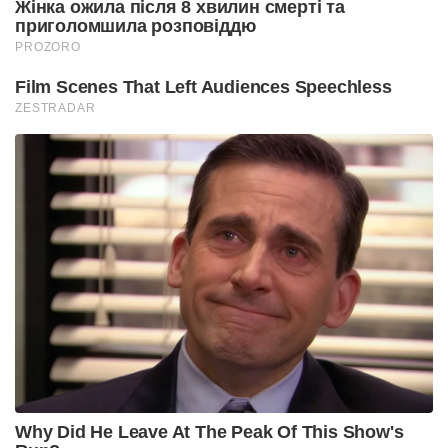
Жінка ожила після 8 хвилин смерті та
приголомшила розповіддю
PROZORO
Film Scenes That Left Audiences Speechless
ZESTRADAR
Why Did He Leave At The Peak Of This Show's