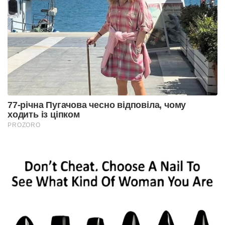
77-річна Пугачова чесно відповіла, чому
ходить із ціпком
PROZORO