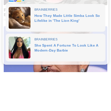
Remember Honey Boo Boo? Better To Sit Down
Before You See Her Now
HABERION
Adam Lambert, 43, Takes Off Makeup, Leaves Us
With No Words
THEGAMESDAY