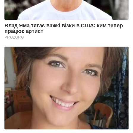
Влад Яма тягає важкі візки в США: ким тепер
працює артист
PROZORO