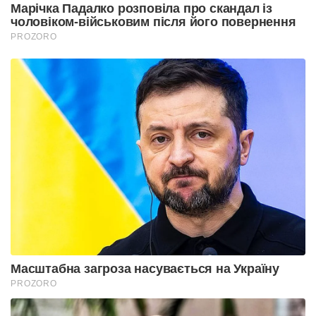
Марічка Падалко розповіла про скандал із
чоловіком-військовим після його повернення
PROZORO
Масштабна загроза насувається на Україну
PROZORO