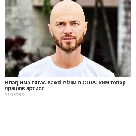
Влад Яма тягає важкі візки в США: ким тепер
працює артист
PROZORO