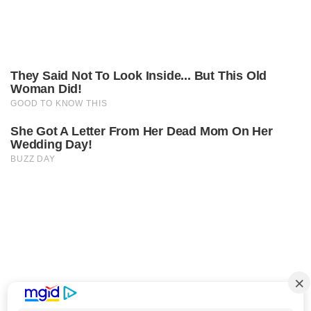
They Said Not To Look Inside... But This Old
Woman Did!
GOOD TO KNOW THIS
She Got A Letter From Her Dead Mom On Her
Wedding Day!
BUZZ DAY