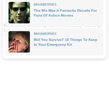
Remember Watching Kerri-Anne Every Morning?
Look At Her Today
BUZZ DAY